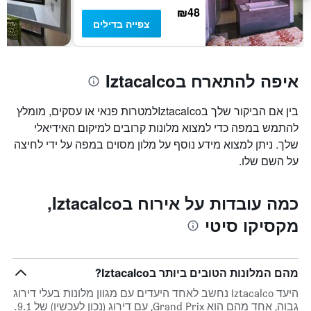
של
₪48
חדר
צפייה בדילים
איפה להתארח בIztacalco
בין אם הביקור שלך בIztacalcoלמטרות פנאי או עסקים, מומלץ
להתמש במפה כדי למצוא מלונות קרובים למיקום האידיאלי
שלך. ניתן למצוא מידע נוסף על מלון מסוים במפה על ידי לחיצה
על השם שלו.
כמה עובדות על אירוח בIztacalco,
מקסיקו סיטי
מהם המלונות הטובים ביותר בIztacalco?
היעד Iztacalco נחשב לאחד היעדים עם מגוון מלונות בעלי דירוג
גבוה, אחד מהם הוא Grand Prix, עם דירוג (נכון לעכשיו) של 9.1.