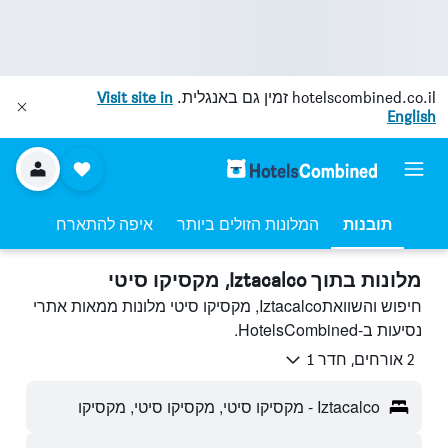
hotelscombined.co.il
זמין גם באנגלית.
Visit site in
English
תובנות
המלונות הזולים ביותר
איפה להתארח
מלונות בתוך Iztacalco, מקסיקו סיטי
חיפוש והשוואתIztacalco, מקסיקו סיטי מלונות ממאות אתרי
נסיעות ב-HotelsCombined.
2 אורחים, חדר 1
Iztacalco - מקסיקו סיטי, מקסיקו סיטי, מקסיקו