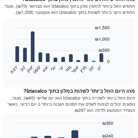
החודש הזול ביותר להזמין מלון בתוך Iztacalco הוא פברואר (₪70). מנגד,
החודש היקר ביותר לשהות בתוך Iztacalco הוא אוקטובר (₪1,358).
₪1,500
Bar
Chart
₪1,000
graphic.
chart
with
12
₪500
bars.
0
התרשים
'
'
מרץ
'
מאי
יוני
יולי
'
'
'
'
'
י
נ
ו
פ
ב​​​​​​​
א
פ
ר
א
ו
ג
ס
פ
ט
א
ו
ק
נ
ו
ב
ד
צ
מ
הבא
End
of
מציג
interactive
את
chart
מחיר
מהו היום הזול ביותר לשהות במלון בתוך Iztacalco?
הממוצע
היום הזול ביותר לשהייה בתוך Iztacalco הוא יום שלישי (₪60). מנגד,
של
נוסעים יכולים לצפות לשלם את הסכום הגבוה ביותר ב-יום רביעי, כאשר
חדר
המחיר הממוצע ללילה הוא ₪297.
בכל
חודש
₪360
התרשים
Bar
כולל
Chart
graphic.
chart
₪240
1