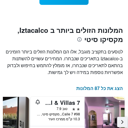
1
מועד
ציר
השהות
Y
התרשים
כולל1
המציגים
את
ציר
המלונות הזולים ביותר ב Iztacalco,
X
המחיר
מקסיקו סיטי
הממוצע
המציגים
של
את
חדר
מספר
לנוסעים בתקציב מוגבל, אלו הם המלונות הזולים ביותר הזמינים
הימים
במהלך
ב-Iztacalco בתאריכים שנבחרו. המחירים עשויים להשתנות
סוף
שנותרו
בהתאם לתאריכים שנבחרו, אז מומלץ להתמש בחיפוש ולבדוק
עד
השבוע
זה
למועד
אפשרויות נוספות במידה ויש לך גמישות.
השהות
שנמצא
בימים
התרשים
כולל
האחרונים
הצג את כל 87 המלונות
1
ציר
Hotel & Villas 7
Y
המציג
2 כוכבים
טוב 7.9
את
Calle 7 #98., מקסיקו סיטי, מקסיקו סיטי, מקסיקו
10.3 ק״מ ממרכז העיר
מחיר
הממוצע