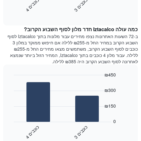
כ
ם
כ
ם
התרשים
את
3
ו
כ
ב
י
4
ו
כ
ב
י
כולל
End
מחיר
1
of
הממוצע
interactive
ציר
של
chart
Y
כמה עולה Iztacalco חדר מלון לסוף השבוע הקרוב?
חדר
המציג
הלילה
ב-72 השעות האחרונות נצפו מחירים עבור מלונות בתוך Iztacalco לסוף
את
שנמצא
השבוע הקרוב במחיר החל מ-₪255 ללילה אם חיפוש ממוקד במלון 3
מחיר
היום
כוכבים לסוף השבוע הקרוב, משתמשים מצאו מחירים החל מ-₪255
הממוצע
בימים
ללילה. עבור מלון 4 כוכבים בתוך Iztacalco, המחיר הזול ביותר שנמצא
של
האחרונים
לאחרונה לסוף השבוע הקרוב היה ₪385 ללילה.
חדר
השלושה,
מקובץ
₪450
לפי
Bar
Chart
דירוג
graphic.
chart
הכוכבים
₪300
with
התרשים
2
מציג
bars.
₪150
1
ציר
התרשים
X
הבא
0
המציג
מציג
כ
ם
כ
ם
קטגוריות
את
3
ו
כ
ב
י
4
ו
כ
ב
י
מלונות
End
המחיר