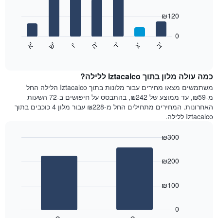
with
ציר
7
₪120
X
bars.
המציגים
חודשים.
0
התרשים
התרשים
'
'
'
'
'
'
ש
'
א
ה
ד
ב
ג
ו
הבא
End
כולל
of
מציג
interactive
1
את
chart
ציר
מחיר
כמה עולה מלון בתוך Iztacalco ללילה?
Y
הממוצע
משתמשים מצאו מחירים עבור מלונות בתוך Iztacalco הלילה החל
המציגים
של
מ-₪59, עד ממוצע של ₪242, בהתבסס על חיפושים ב-72 השעות
את
חדר
האחרונות. המחירים מתחילים החל מ-₪228 עבור מלון 4 כוכבים בתוך
המחיר
לכל
Iztacalco ללילה.
הממוצע
יום
של
בשבוע
חדר
₪300
התרשים
Bar
כולל
Chart
graphic.
chart
1
₪200
with
ציר
2
X
bars.
₪100
המציגים
את
התרשים
ימי
הבא
0
השבוע.
מציג