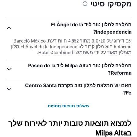
מקסיקו סיטי
החדר
כוכבים
הממוצע
התרשים
להלילה
כולל1
שנמצא
ציר
המלצה למלון טוב ליד El Ángel de la
בשלושת
X
הימים
Independencia?
המציגים
האחרונים
קטגוריות
עם דירוג של 9.0/10 מתוך 4,852 חוות דעת, Barceló México
מלונות
Reforma הוא מלון קרוב לEl Ángel de la Independencia מלון
לפי
מומלץ מאוד על ידי משתמשי HotelsCombined.
דירוג
כוכבים.
המלצה למלון טוב בMilpa Alta ליד Paseo de la
התרשים
כולל
Reforma?
1
ציר
האם יש המלצה למלון טוב בקרבת Centro Santa
Y
Fe?
המציגים
את
שאלות נפוצות נוספות
המחיר
הממוצע
של
למצוא תוצאות טובות יותר לאירוח שלך
חדר
במהלך
בMilpa Alta
סוף