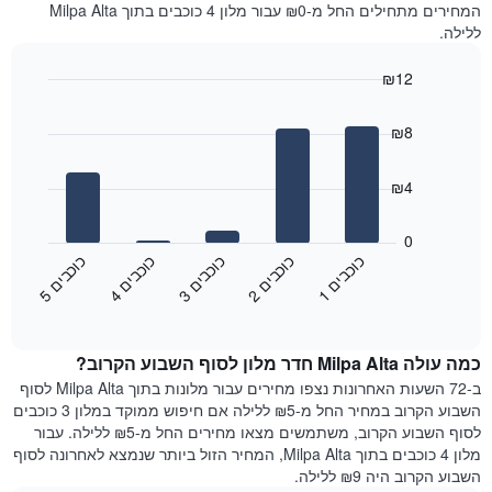
המחירים מתחילים החל מ-₪0 עבור מלון 4 כוכבים בתוך Milpa Alta
ללילה.
₪12
Bar
Chart
graphic.
chart
₪8
with
5
bars.
₪4
התרשים
הבא
0
מציג
כ
ם
כ
ם
כ
ם
כ
ם
כ
ם
את
3
ו
כ
ב
י
1
ו
כ
ב
י
4
ו
כ
ב
י
2
ו
כ
ב
י
5
ו
כ
ב
י
End
מחיר
of
הממוצע
interactive
של
chart
כמה עולה Milpa Alta חדר מלון לסוף השבוע הקרוב?
חדר
הלילה
ב-72 השעות האחרונות נצפו מחירים עבור מלונות בתוך Milpa Alta לסוף
שנמצא
השבוע הקרוב במחיר החל מ-₪5 ללילה אם חיפוש ממוקד במלון 3 כוכבים
היום
לסוף השבוע הקרוב, משתמשים מצאו מחירים החל מ-₪5 ללילה. עבור
בימים
מלון 4 כוכבים בתוך Milpa Alta, המחיר הזול ביותר שנמצא לאחרונה לסוף
האחרונים
השבוע הקרוב היה ₪9 ללילה.
השלושה,