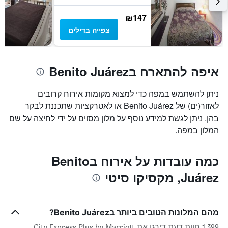
הממוצע
של
₪147
חדר
צפייה בדילים
איפה להתארח בBenito Juárez
ניתן להשתמש במפה כדי למצוא מקומות אירוח קרובים
לאזור(ים) של Benito Juárez או לאטרקציות שתכננת לבקר
בהן. ניתן לגשת למידע נוסף על מלון מסוים על ידי לחיצה על שם
המלון במפה.
כמה עובדות על אירוח בBenito
Juárez, מקסיקו סיטי
מהם המלונות הטובים ביותר בBenito Juárez?
1,399 חוות דעת דירגו את City Express Plus by Marriott