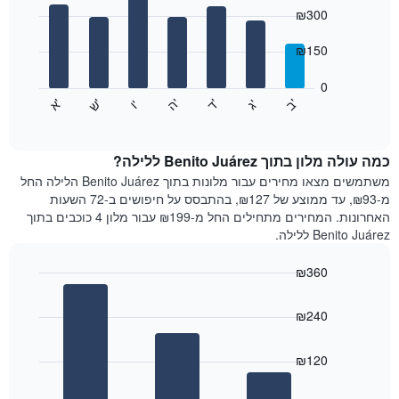
כולל
graphic.
chart
₪300
1
with
ציר
7
₪150
X
bars.
המציגים
חודשים.
0
התרשים
התרשים
'
'
'
'
'
'
ש
'
א
ה
ד
ב
ג
ו
הבא
End
כולל
of
מציג
interactive
1
את
chart
ציר
מחיר
כמה עולה מלון בתוך Benito Juárez ללילה?
Y
הממוצע
משתמשים מצאו מחירים עבור מלונות בתוך Benito Juárez הלילה החל
המציגים
של
מ-₪93, עד ממוצע של ₪127, בהתבסס על חיפושים ב-72 השעות
את
חדר
האחרונות. המחירים מתחילים החל מ-₪199 עבור מלון 4 כוכבים בתוך
המחיר
לכל
Benito Juárez ללילה.
הממוצע
יום
של
בשבוע
חדר
₪360
התרשים
Bar
כולל
Chart
graphic.
chart
1
₪240
with
ציר
3
X
bars.
₪120
המציגים
את
התרשים
ימי