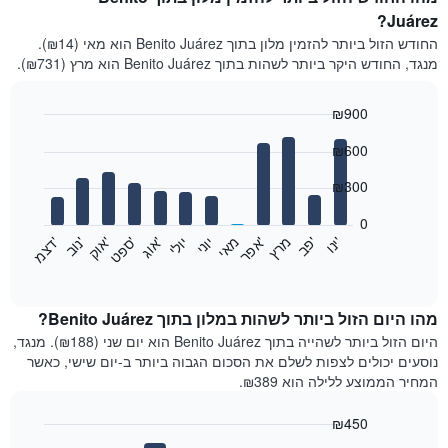
Juárez?
החודש הזול ביותר להזמין מלון בתוך Benito Juárez הוא מאי (₪14).
מנגד, החודש היקר ביותר לשהות בתוך Benito Juárez הוא מרץ (₪731).
₪900
Bar
Chart
₪600
graphic.
chart
with
12
₪300
bars.
0
התרשים
'
'
מרץ
'
מאי
יוני
יולי
'
'
'
'
'
י
נ
ו
פ
ב​​​​​​​
א
פ
ר
א
ו
ג
ס
פ
ט
א
ו
ק
נ
ו
ב
ד
צ
מ
הבא
End
of
מציג
interactive
את
chart
מחיר
מהו היום הזול ביותר לשהות במלון בתוך Benito Juárez?
הממוצע
היום הזול ביותר לשהייה בתוך Benito Juárez הוא יום שני (₪188). מנגד,
של
נוסעים יכולים לצפות לשלם את הסכום הגבוה ביותר ב-יום שישי, כאשר
חדר
המחיר הממוצע ללילה הוא ₪389.
בכל
חודש
₪450
התרשים
Bar
Chart