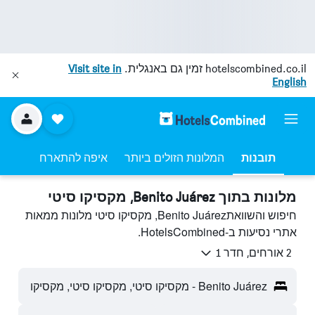
hotelscombined.co.il
זמין גם באנגלית.
Visit site in
English
תובנות
המלונות הזולים ביותר
איפה להתארח
מלונות בתוך Benito Juárez, מקסיקו סיטי
חיפוש והשוואתBenito Juárez, מקסיקו סיטי מלונות ממאות
אתרי נסיעות ב-HotelsCombined.
2 אורחים, חדר 1
Benito Juárez - מקסיקו סיטי, מקסיקו סיטי, מקסיקו