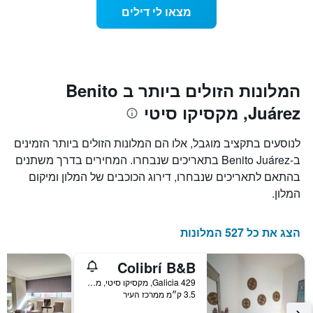
ככל
התרשים
מצאו לי דילים
כולל
שמתקרב
1
מועד
ציר
השהות
Y
התרשים
כולל1
המציגים
את
ציר
המלונות הזולים ביותר ב Benito
X
המחיר
Juárez, מקסיקו סיטי
הממוצע
המציגים
של
את
חדר
מספר
לנוסעים בתקציב מוגבל, אלו הם המלונות הזולים ביותר הזמינים
הימים
במהלך
ב-Benito Juárez בתאריכים שנבחרו. המחירים בדרך משתנים
סוף
שנותרו
בהתאם לתאריכים שנבחרו, דירוג הכוכבים של המלון ומיקום
עד
השבוע
זה
למועד
המלון.
השהות
שנמצא
בימים
התרשים
כולל
האחרונים
הצג את כל 527 המלונות
1
ציר
Colibrí B&B
Y
המציג
Galicia 429, מקסיקו סיטי, מקסיקו סיטי, מקסיקו
3.5 ק״מ ממרכז העיר
את
מחיר