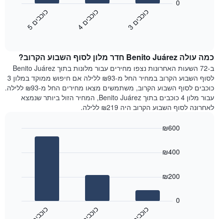
הבא
0
השבוע.
מציג
כ
ם
כ
ם
כ
ם
התרשים
את
3
ו
כ
ב
י
4
ו
כ
ב
י
5
ו
כ
ב
י
כולל
End
מחיר
1
of
הממוצע
interactive
ציר
של
chart
Y
כמה עולה Benito Juárez חדר מלון לסוף השבוע הקרוב?
חדר
המציג
הלילה
ב-72 השעות האחרונות נצפו מחירים עבור מלונות בתוך Benito Juárez
את
שנמצא
לסוף השבוע הקרוב במחיר החל מ-₪93 ללילה אם חיפוש ממוקד במלון 3
מחיר
היום
כוכבים לסוף השבוע הקרוב, משתמשים מצאו מחירים החל מ-₪93 ללילה.
הממוצע
בימים
עבור מלון 4 כוכבים בתוך Benito Juárez, המחיר הזול ביותר שנמצא
של
האחרונים
לאחרונה לסוף השבוע הקרוב היה ₪219 ללילה.
חדר
השלושה,
מקובץ
₪600
לפי
Bar
Chart
דירוג
graphic.
chart
הכוכבים
₪400
with
התרשים
3
מציג
bars.
₪200
1
ציר
התרשים
X
הבא
0
המציג
מציג
כ
ם
כ
ם
כ
ם
קטגוריות
את