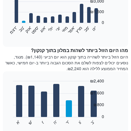
₪3,000
graphic.
chart
with
12
₪1,500
bars.
0
התרשים
'
'
מרץ
'
מאי
יוני
יולי
'
'
'
'
'
י
נ
ו
פ
ב​​​​​​​
א
פ
ר
א
ו
ג
ס
פ
ט
א
ו
ק
נ
ו
ב
ד
צ
מ
הבא
End
of
מציג
interactive
את
chart
מחיר
מהו היום הזול ביותר לשהות במלון בתוך קנקון?
הממוצע
היום הזול ביותר לשהייה בתוך קנקון הוא יום רביעי (₪1,140). מנגד,
של
נוסעים יכולים לצפות לשלם את הסכום הגבוה ביותר ב-יום חמישי, כאשר
חדר
המחיר הממוצע ללילה הוא ₪2,240.
בכל
חודש
₪2,400
התרשים
Bar
כולל
Chart
graphic.
chart
₪1,600
1
with
ציר
7
₪800
X
bars.
המציגים
חודשים.
0
התרשים
התרשים
'
'
'
'
'
'
ש
'
א
ה
ב
ד
ג
ו
הבא
End
כולל
of
מציג
interactive