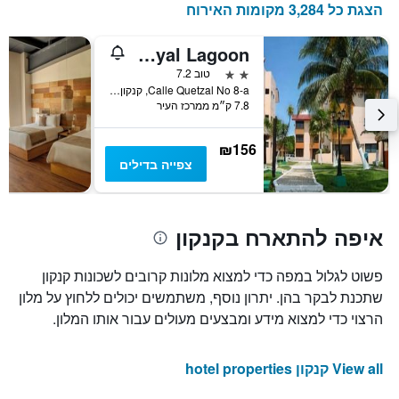
הצגת כל 3,284 מקומות האירוח
Grand Royal Lagoon
2 כוכבים
טוב 7.2
Calle Quetzal No 8-a, קנקון, מדינת קינטאנה רו, מקסיקו
7.8 ק״מ ממרכז העיר
₪156
צפייה בדילים
איפה להתארח בקנקון
פשוט לגלול במפה כדי למצוא מלונות קרובים לשכונות קנקון
שתכנת לבקר בהן. יתרון נוסף, משתמשים יכולים ללחוץ על מלון
הרצוי כדי למצוא מידע ומבצעים מעולים עבור אותו המלון.
View all קנקון hotel properties