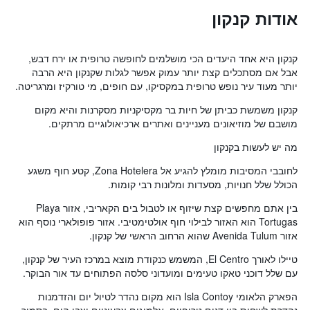
אודות קנקון
קנקון היא אחד היעדים הכי מושלמים לחופשה טרופית או ירח דבש,
אבל אם מסתכלים קצת יותר עמוק אפשר לגלות שקנקון היא הרבה
יותר מעוד עיר נופש טרופית במקסיקו, עם חופים, מי טורקיז ומרגריטה.
קנקון משמשת כביתן של חיות בר מקסיקניות מסקרנות והיא מקום
מושבם של מוזיאונים מעניינים ואתרים ארכיאולוגיים מרתקים.
מה יש לעשות בקנקון
לחובבי המסיבות מומלץ להגיע אל Zona Hotelera, קטע חוף משגע
הכולל שלל חנויות, מסעדות ומלונות רבי קומות.
בין אתם מחפשים קצת שיזוף או לטבול בים הקאריבי, אזור Playa
Tortugas הוא האזור לבילוי חוף אולטימטיבי. אזור פופולארי נוסף הוא
אזור Avenida Tulum שהוא הרחוב הראשי של קנקון.
טיילו לאורך El Centro, המשמש כנקודת מוצא במרכז העיר של קנקון,
עם שלל דוכני טאקו טעימים ומועדוני סלסה הפתוחים עד אור הבוקר.
הפארק הלאומי Isla Contoy הוא מקום נהדר לטיול יום והזדמנות