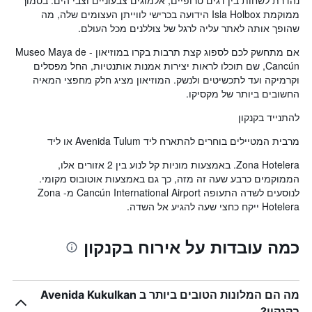
נהדרת לשחות בין דגים טרופיים, אלמוגים צבעוניים וצבי הים. בסמוך
ממוקמת Isla Holbox הידועה בכרישי לווייתן העצומים שלה, מה
שהופך אותה לאתר עליה לרגל של צוללנים מכל העולם.
אם מתחשק לכם לספוג קצת תרבות בקרו במוזיאון - Museo Maya de
Cancún, שם תוכלו לראות יצירות אמנות אותנטיות, החל מפסלים
וקרמיקה ועד לתכשיטים ולנשק. המוזיאון מציג חלק מחפצי המאיה
החשובים ביותר של מקסיקו.
להתנייד בקנקון
מרבית המטיילים בוחרים להתארח ליד Avenida Tulum או ליד
Zona Hotelera. באמצעות מוניות קל לנוע בין 2 אזורים אלו,
הממוקמים כרבע שעה זה מזה, כך גם באמצעות אוטובוס מקומי.
לנוסעים לשדה התעופה Cancún International Airport מ- Zona
Hotelera ייקח כחצי שעה להגיע אל השדה.
כמה עובדות על אירוח בקנקון
מה הם המלונות הטובים ביותר ב Avenida Kukulkan
בקנקון?