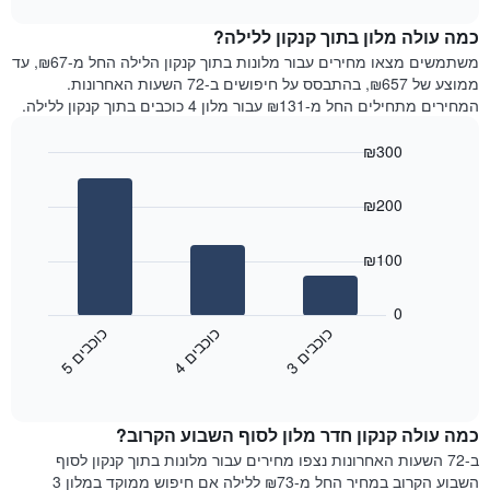
1
את
chart
ציר
מחיר
כמה עולה מלון בתוך קנקון ללילה?
Y
הממוצע
משתמשים מצאו מחירים עבור מלונות בתוך קנקון הלילה החל מ-₪67, עד
המציגים
של
ממוצע של ₪657, בהתבסס על חיפושים ב-72 השעות האחרונות.
את
חדר
המחירים מתחילים החל מ-₪131 עבור מלון 4 כוכבים בתוך קנקון ללילה.
המחיר
לכל
הממוצע
יום
₪300
של
בשבוע
חדר
Bar
התרשים
Chart
graphic.
chart
כולל
₪200
with
1
3
ציר
bars.
₪100
X
המציגים
התרשים
את
הבא
0
ימי
מציג
כ
ם
כ
ם
כ
ם
השבוע.
את
3
ו
כ
ב
י
4
ו
כ
ב
י
5
ו
כ
ב
י
התרשים
End
מחיר
of
כולל
הממוצע
interactive
1
של
chart
ציר
כמה עולה קנקון חדר מלון לסוף השבוע הקרוב?
חדר
Y
הלילה
ב-72 השעות האחרונות נצפו מחירים עבור מלונות בתוך קנקון לסוף
המציג
שנמצא
השבוע הקרוב במחיר החל מ-₪73 ללילה אם חיפוש ממוקד במלון 3