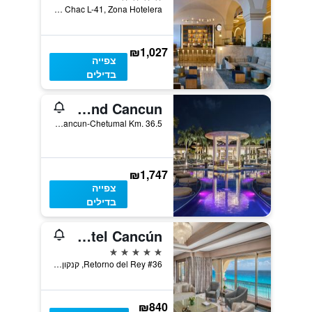
Boulevard Kukulcan Km 14.5, Retorno Chac L-41, Zona Hotelera, קנקון, מדינת קינטאנה רו, מקסיקו
₪1,027
צפייה
בדילים
Moon Palace The Grand Cancun
Carretera Cancun-Chetumal Km. 36.5, קנקון, מדינת קינטאנה רו, מקסיקו
₪1,747
צפייה
בדילים
Kempinski Hotel Cancún
5 כוכבים
Retorno del Rey #36, קנקון, מדינת קינטאנה רו, מקסיקו
₪840