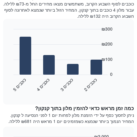
את
היום
כוכבים לסוף השבוע הקרוב, משתמשים מצאו מחירים החל מ-₪73 ללילה.
מחיר
בימים
עבור מלון 4 כוכבים בתוך קנקון, המחיר הזול ביותר שנמצא לאחרונה לסוף
הממוצע
האחרונים
השבוע הקרוב היה ₪132 ללילה.
של
השלושה,
חדר
מקובץ
₪300
לפי
Bar
Chart
דירוג
graphic.
chart
הכוכבים
₪200
with
התרשים
4
מציג
bars.
₪100
1
ציר
התרשים
X
הבא
0
המציג
מציג
כ
ם
כ
ם
כ
ם
כ
ם
קטגוריות
את
2
ו
כ
ב
י
3
ו
כ
ב
י
4
ו
כ
ב
י
5
ו
כ
ב
י
מלונות
End
המחיר
of
לפי
הממוצע
interactive
מדרגות
לחדר
chart
כוכבים.
כמה זמן מראש כדאי להזמין מלון בתוך קנקון?
ללילה
התרשים
הנוכחי,
ניתן לחסוך כסף על ידי הזמנת מלון לפחות יום 1 לפני הנסיעה ל קנקון.
כולל
כפי
המחיר הנמוך ביותר שנמצא כשמזמינים יום 1 מראש היה ₪681 ללילה.
1
שנמצא
ציר
בשלושת
Y
₪2,000