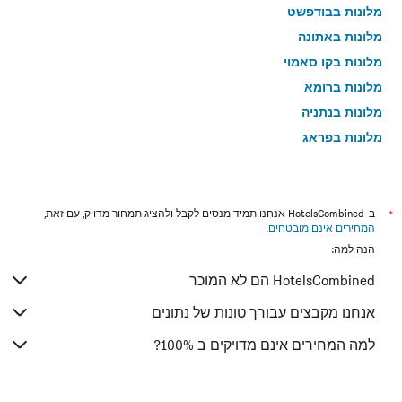
מלונות בבודפשט
מלונות באתונה
מלונות בקו סאמוי
מלונות ברומא
מלונות בנתניה
מלונות בפראג
מלונות בטבריה
מלונות בטוקיו
מלונות בניו יורק
*
ב-HotelsCombined אנחנו תמיד מנסים לקבל ולהציג תמחור מדויק, עם זאת,
המחירים אינם מובטחים
.
מלונות בבנגקוק
הנה למה:
מלונות בלונדון
HotelsCombined הם לא המוכר
מלונות בבוקרשט
מלונות בפאפוס
אנחנו מקבצים עבורך טונות של נתונים
מלונות בלימסול
למה המחירים אינם מדויקים ב 100%?
מלונות בפאטונג
מלונות בפריז