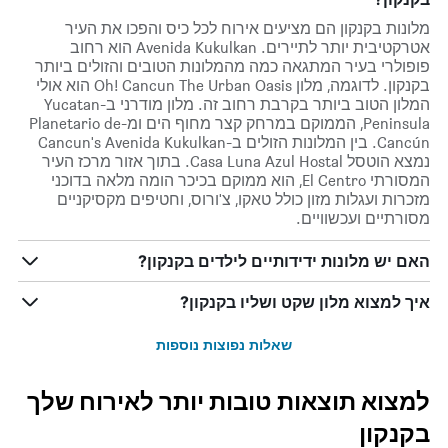
מלונות בקנקון הם מציעים אירוח לכל כיס והפכו את העיר
אטרקטיבית יותר לתיירים. Avenida Kukulkan הוא רחוב
פופולרי בעיר המתגאה כמה מהמלונות הטובים והזולים ביותר
בקנקון. לדוגמה, מלון Oh! Cancun The Urban Oasis הוא אולי
המלון הטוב ביותר בקרבת רחוב זה. מלון מודרני ב-Yucatan
Peninsula, הממוקם במרחק קצר מחוף הים ומ-Planetario de
Cancún. בין המלונות הזולים ב-Cancun's Avenida Kukulkan
נמצא הוטסל Casa Luna Azul Hostal. בתוך אזור מרכז העיר
המסורתי El Centro, הוא ממוקם בכיכר הומה מלאה בדוכני
מזכרות ועגלות מזון כולל טאקו, צ'ורוס, וחטיפים מקסיקניים
מסורתיים ועכשוויים.
האם יש מלונות ידידותיים לילדים בקנקון?
איך למצוא מלון שקט ושליו בקנקון?
שאלות נפוצות נוספות
למצוא תוצאות טובות יותר לאירוח שלך
בקנקון