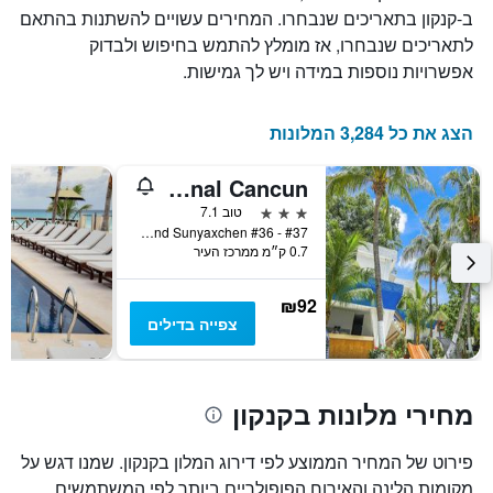
ב-קנקון בתאריכים שנבחרו. המחירים עשויים להשתנות בהתאם
לתאריכים שנבחרו, אז מומלץ להתמש בחיפוש ולבדוק
אפשרויות נוספות במידה ויש לך גמישות.
הצג את כל 3,284 המלונות
Caribe Internacional Cancun
3 כוכבים
טוב 7.1
Av. Yaxchilan And Sunyaxchen #36 - #37, קנקון, מדינת קינטאנה רו, מקסיקו
0.7 ק״מ ממרכז העיר
₪92
צפייה בדילים
מחירי מלונות בקנקון
פירוט של המחיר הממוצע לפי דירוג המלון בקנקון. שמנו דגש על
מקומות הלינה והאירוח הפופולריים ביותר לפי המשתמשים