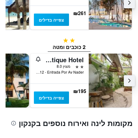
₪261
צפייה בדילים
2 כוכבים
2 כוכבים ומטה
Mezcal Boutique Hotel
2 כוכבים
מצוין 8.0
Calle Mero 12 - Entrada Por Av Nader, קנקון, מדינת קינטאנה רו, מקסיקו
₪195
צפייה בדילים
מקומות לינה ואירוח נוספים בקנקון