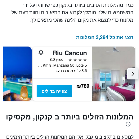
של
כמה מהמלונות הטובים ביותר בקנקון כפי שדורגו על ידי
מספר
חדר
הימים
המשתמשים שלנו מומלץ לקרוא את התיאורים וחוות דעת של
במהלך
שנותרו
מלונות כדי למצוא את מקום הלינה שהכי מתאים לך.
סוף
עד
השבוע
למועד
זה
השהות
הצג את כל 3,284 המלונות
שנמצא
התרשים
בימים
כולל
האחרונים
Riu Cancun
1
ציר
4 כוכבים
מצוין 8.0
Y
Blvd Kukulcan, Km 9, Manzana 50, Lote 5, קנקון, מדינת קינטאנה רו, מקסיקו
המציג
8.6 ק״מ ממרכז העיר
את
מחיר
₪789
הממוצע
צפייה בדילים
של
חדר
המלונות הזולים ביותר ב קנקון, מקסיקו
לנוסעים בתקציב מוגבל, אלו הם המלונות הזולים ביותר הזמינים