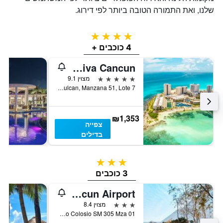
שלנו, ואת התמורה הטובה ביותר לפי דירוג.
4 כוכבים
4 כוכבים +
Hyatt Ziva Cancun
5 כוכבים
מצוין 9.1
Blvd. Kukulcan, Manzana 51, Lote 7, קנקון, מדינת קינטאנה רו, מקסיקו
₪1,353
צפייה
בדילים
3 כוכבים
3 כוכבים
Fairfield Inn & Suites by Marriott Cancun Airport
3 כוכבים
מצוין 8.4
Blvd Luis Donaldo Colosio SM 305 Mza 01, קנקון, מדינת קינטאנה רו, מקסיקו