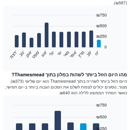
(₪587).
₪750
Bar
Chart
₪500
graphic.
chart
with
12
₪250
bars.
0
התרשים
'
'
מרץ
'
מאי
יוני
יולי
'
'
'
'
'
י
נ
ו
פ
ב​​​​​​​
א
פ
ר
א
ו
ג
ס
פ
ט
א
ו
ק
נ
ו
ב
ד
צ
מ
הבא
End
of
מציג
interactive
את
chart
מחיר
מהו היום הזול ביותר לשהות במלון בתוך Thamesmead?
הממוצע
היום הזול ביותר לשהייה בתוך Thamesmead הוא יום שלישי (₪373).
של
מנגד, נוסעים יכולים לצפות לשלם את הסכום הגבוה ביותר ב-יום חמישי,
חדר
כאשר המחיר הממוצע ללילה הוא ₪640.
בכל
חודש
₪750
התרשים
Bar
כולל
Chart
graphic.
chart
₪500
1
with
ציר
7
₪250
X
bars.