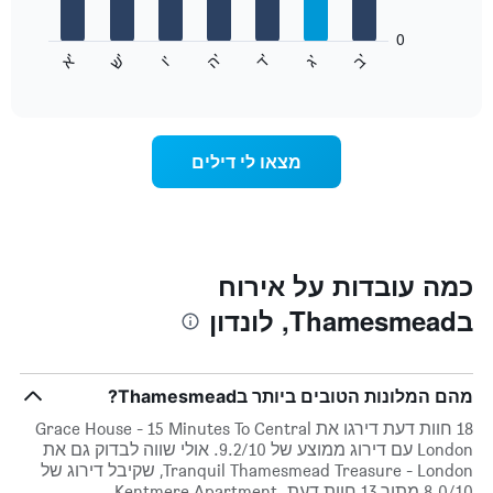
המציגים
חודשים.
0
התרשים
התרשים
'
'
'
'
'
'
ש
'
א
ה
ד
ב
ג
ו
הבא
End
כולל
of
מציג
interactive
1
את
chart
ציר
מחיר
Y
הממוצע
מצאו לי דילים
המציגים
של
את
חדר
המחיר
לכל
הממוצע
יום
של
בשבוע
חדר
התרשים
כמה עובדות על אירוח
כולל
בThamesmead, לונדון
1
ציר
X
המציגים
מהם המלונות הטובים ביותר בThamesmead?
את
ימי
18 חוות דעת דירגו את Grace House - 15 Minutes To Central
השבוע.
London עם דירוג ממוצע של 9.2/10. אולי שווה לבדוק גם את
התרשים
Tranquil Thamesmead Treasure - London, שקיבל דירוג של
כולל
8.0/10 מתוך 13 חוות דעת. Kentmere Apartment