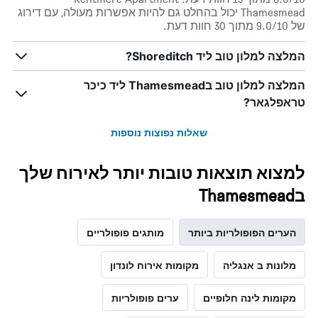
1
Thamesmead יכול בהחלט גם להיות אפשרות מעולה, עם דירוג
ציר
של 9.0/10 מתוך 30 חוות דעת.
Y
המציג
המלצה למלון טוב ליד Shoreditch?
את
מחיר
המלצה למלון טוב בThamesmead ליד כיכר
הממוצע
של
טראפלגאר?
חדר
שאלות נפוצות נוספות
למצוא תוצאות טובות יותר לאירוח שלך
בThamesmead
הערים הפופולריות ביותר
מותגים פופולריים
מלונות ב אנגליה
מקומות אירוח לונדון
מקומות לינה חלופיים
ערים פופולריות