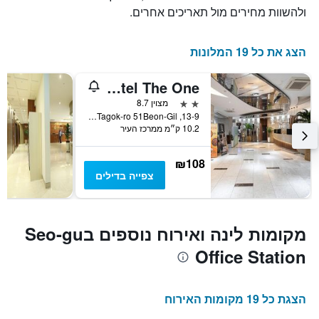
ולהשוות מחירים מול תאריכים אחרים.
הצג את כל 19 המלונות
Incheon Airport Hotel The One
2 כוכבים
מצוין 8.7
13-9, Tagok-ro 51Beon-Gil, אינצ'ון, דרום קוריאה
10.2 ק״מ ממרכז העיר
₪108
צפייה בדילים
מקומות לינה ואירוח נוספים בSeo-gu
Office Station
הצגת כל 19 מקומות האירוח