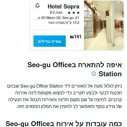
Hotel Sopra
3 דירוג מחלקת נוסעים
מצוין 8.5
21, Seogot-ro 301Beon-Gil, Seo-gu, אינצ'ון, דרום קוריאה
10.2 ק״מ ממרכז העיר
₪141
צפייה בדילים
איפה להתארח בSeo-gu Office
Station
ניתן לגלול מטה אל האזורים ליד Seo-gu Office Station שבהם
תכננת לבקר ולבצע תקריב כדי למצוא מקומות לינה ואירוח
קרובים. לחיצה על שם מקום הלינה והאירוח תבטל את הנעילה
של מידע נוסף ותאפשר לך להזמין את המלון המסוים הזה.
כמה עובדות על אירוח בSeo-gu Office