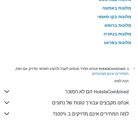
מלונות באתונה
מלונות בקו סאמוי
מלונות ברומא
מלונות בנתניה
מלונות בפראג
מלונות בטבריה
מלונות בטוקיו
מלונות בניו יורק
*
ב-HotelsCombined אנחנו תמיד מנסים לקבל ולהציג תמחור מדויק, עם זאת,
המחירים אינם מובטחים
.
מלונות בבנגקוק
הנה למה:
מלונות בלונדון
HotelsCombined הם לא המוכר
מלונות בבוקרשט
מלונות בפאפוס
אנחנו מקבצים עבורך טונות של נתונים
מלונות בלימסול
למה המחירים אינם מדויקים ב 100%?
מלונות בפאטונג
מלונות בפריז
מלונות בוינה