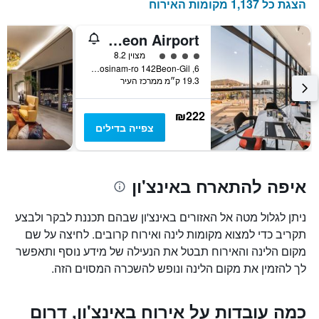
הצגת כל 1,137 מקומות האירוח
Howard Johnson by Wyndham Incheon Airport
4 דירוג מחלקת נוסעים
מצוין 8.2
6, Sindosinam-ro 142Beon-Gil, אינצ'ון, דרום קוריאה
19.3 ק״מ ממרכז העיר
₪222
צפייה בדילים
איפה להתארח באינצ'ון
ניתן לגלול מטה אל האזורים באינצ'ון שבהם תכננת לבקר ולבצע
תקריב כדי למצוא מקומות לינה ואירוח קרובים. לחיצה על שם
מקום הלינה והאירוח תבטל את הנעילה של מידע נוסף ותאפשר
לך להזמין את מקום הלינה ונופש להשכרה המסוים הזה.
כמה עובדות על אירוח באינצ'ון, דרום