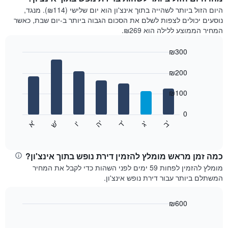
היום הזול ביותר לשהייה בתוך אינצ'ון הוא יום שלישי (₪114). מנגד,
נוסעים יכולים לצפות לשלם את הסכום הגבוה ביותר ב-יום שבת, כאשר
המחיר הממוצע ללילה הוא ₪269.
₪300
Bar
Chart
graphic.
chart
₪200
with
7
₪100
bars.
0
התרשים
'
'
'
'
'
'
ש
'
א
ה
ד
ב
ג
ו
הבא
End
of
מציג
interactive
את
chart
מחיר
כמה זמן מראש מומלץ להזמין דירת נופש ‏בתוך אינצ'ון?
הממוצע
מומלץ להזמין לפחות 59 ימים לפני השהות כדי לקבל את המחיר
של
המשתלם ביותר עבור דירת נופש ‏אינצ'ון.
חדר
לכל
יום
₪600
בשבוע
Line
Chart
התרשים
graphic.
chart