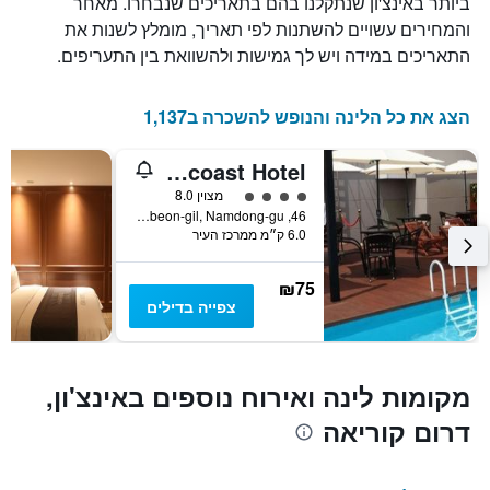
ביותר באינצ'ון שנתקלנו בהם בתאריכים שנבחרו. מאחר
שנותרו
והמחירים עשויים להשתנות לפי תאריך, מומלץ לשנות את
עד
למועד
התאריכים במידה ויש לך גמישות ולהשוואת בין התעריפים.
השהות
התרשים
כולל
הצג את כל הלינה והנופש להשכרה ב1,137
1
ציר
Goldcoast Hotel
Y
המציג
4 דירוג מחלקת נוסעים
מצוין 8.0
את
46, Nonhyeon-ro 26beon-gil, Namdong-gu, אינצ'ון, דרום קוריאה
6.0 ק״מ ממרכז העיר
מחיר
הממוצע
של
₪75
חדר
צפייה בדילים
מקומות לינה ואירוח נוספים באינצ'ון,
דרום קוריאה