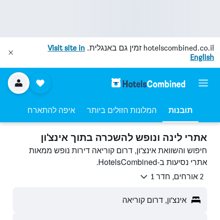
hotelscombined.co.il
זמין גם באנגלית.
Visit site in
English
תובנות
המלונות הזולים ביותר
איפה להתארח
אתרי לינה ונופש להשכרה בתוך אינצ'ון
חיפוש והשוואת אינצ'ון, דרום קוריאה דירות נופש ממאות
אתרי נסיעות ב-HotelsCombined.
2 אורחים, חדר 1
אינצ'ון, דרום קוריאה