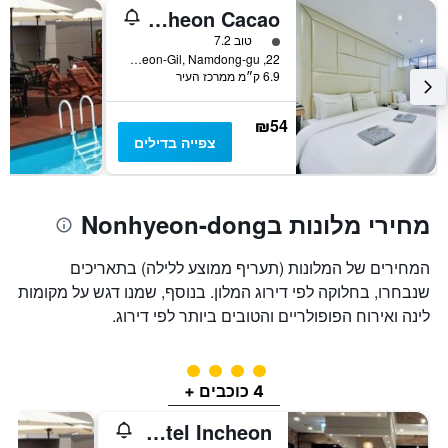
ציר
Incheon Cacao
Y
המציג
דירוג 1 מחלקת נוסעים
טוב 7.2
את
22, Soraeyeok-ro 30Beon-Gil, Namdong-gu, אינצ'ון, דרום קוריאה
6.9 ק״מ ממרכז העיר
מחיר
הממוצע
של
₪54
חדר
צפייה בדילים
מחירי מלונות בNonhyeon-dong
המחירים של המלונות (תעריף ממוצע ללילה) בתאריכים
שנבחרו, בחלוקה לפי דירוג המלון. בנוסף, שמנו דגש על מקומות
לינה ואירוח הפופולריים והטובים ביותר לפי דירוג.
4 דירוג מחלקת נוסעים
4 כוכבים +
Gloucester Hotel Incheon