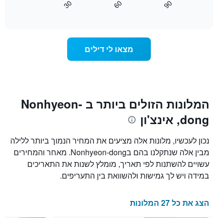
30
60
90
לפי
כיצד
End
דירוג
of
משתנה
interactive
כוכבים.
מחיר
chart
התרשים
החדר
כולל
ככל
מצאו לי דילים
1
שמתקרב
ציר
מועד
Y
השהות
המציגים
התרשים
את
כולל1
המחיר
ציר
המלונות הזולים ביותר ב Nonhyeon-
הממוצע
X
של
dong, אינצ'ון
המציגים
חדר
את
במהלך
מספר
נכון לעכשיו, מלונות אלה מציעים את המחיר הנמוך ביותר ללילה
סוף
הימים
מבין אלה שנתקלנו בהם בNonhyeon-dong. מאחר והמחירים
השבוע
שנותרו
זה
עשויים להשתנות לפי תאריך, מומלץ לשנות את התאריכים
עד
שנמצא
למועד
במידה ויש לך גמישות ולהשוואת בין התעריפים.
בימים
השהות
האחרונים
התרשים
כולל
הצג את כל 27 המלונות
1