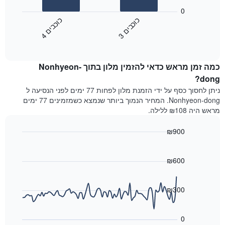
המציג
הבא
0
קטגוריות
מציג
כ
ם
כ
ם
מלונות
את
לפי
3
ו
כ
ב
י
4
ו
כ
ב
י
End
המחיר
מדרגות
of
הממוצע
interactive
כוכבים.
לחדר
chart
התרשים
כמה זמן מראש כדאי להזמין מלון בתוך Nonhyeon-
ללילה
כולל
הנוכחי,
dong?
1
כפי
ניתן לחסוך כסף על ידי הזמנת מלון לפחות 77 ימים לפני הנסיעה ל
ציר
שנמצא
Y
Nonhyeon-dong. המחיר הנמוך ביותר שנמצא כשמזמינים 77 ימים
בשלושת
המציגים
מראש היה ₪108 ללילה.
הימים
את
האחרונים,
מחיר
₪900
לפי
החדר
דירוג
Line
Chart
הממוצע
graphic.
chart
כוכבים
להלילה
with
₪600
התרשים
שנמצא
90
כולל1
data
בשלושת
ציר
points.
הימים
₪300
X
האחרונים
המציגים
התרשים
קטגוריות
הבא
0
מלונות
מציג