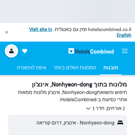
hotelscombined.co.il
זמין גם באנגלית.
Visit site in
English
תובנות
המלונות הזולים ביותר
איפה להתארח
מלונות בתוך Nonhyeon-dong, אינצ'ון
חיפוש והשוואתNonhyeon-dong, אינצ'ון מלונות ממאות
אתרי נסיעות ב-HotelsCombined.
2 אורחים, חדר 1
Nonhyeon-dong - אינצ'ון, דרום קוריאה