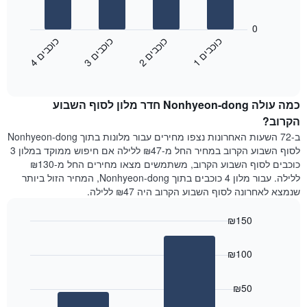
את
התרשים
ימי
הבא
0
השבוע.
מציג
כ
ם
כ
ם
כ
ם
כ
ם
התרשים
את
1
ו
כ
ב
י
2
ו
כ
ב
י
3
ו
כ
ב
י
4
ו
כ
ב
י
כולל
End
מחיר
1
of
הממוצע
interactive
ציר
של
chart
Y
כמה עולה Nonhyeon-dong חדר מלון לסוף השבוע
חדר
המציג
הלילה
הקרוב?
את
שנמצא
ב-72 השעות האחרונות נצפו מחירים עבור מלונות בתוך Nonhyeon-dong
מחיר
היום
לסוף השבוע הקרוב במחיר החל מ-₪47 ללילה אם חיפוש ממוקד במלון 3
הממוצע
בימים
כוכבים לסוף השבוע הקרוב, משתמשים מצאו מחירים החל מ-₪130
של
האחרונים
ללילה. עבור מלון 4 כוכבים בתוך Nonhyeon-dong, המחיר הזול ביותר
חדר
השלושה,
שנמצא לאחרונה לסוף השבוע הקרוב היה ₪47 ללילה.
מקובץ
לפי
₪150
דירוג
הכוכבים
Bar
Chart
graphic.
chart
התרשים
₪100
with
מציג
2
1
bars.
ציר
₪50
X
התרשים