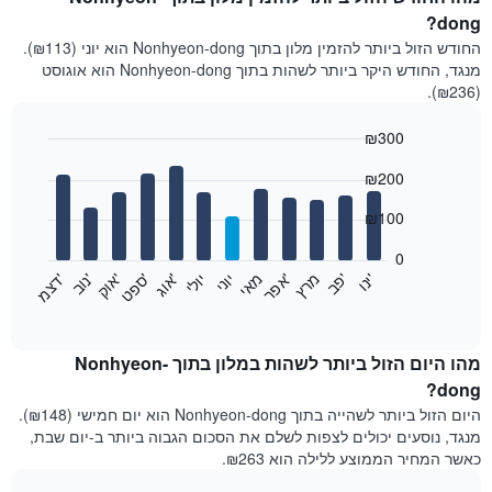
dong?
החודש הזול ביותר להזמין מלון בתוך Nonhyeon-dong הוא יוני (₪113).
מנגד, החודש היקר ביותר לשהות בתוך Nonhyeon-dong הוא אוגוסט
(₪236).
₪300
Bar
Chart
₪200
graphic.
chart
with
12
₪100
bars.
0
התרשים
'
'
מרץ
'
מאי
יוני
יולי
'
'
'
'
'
י
נ
ו
פ
ב​​​​​​​
א
פ
ר
א
ו
ג
ס
פ
ט
א
ו
ק
נ
ו
ב
ד
צ
מ
הבא
End
of
מציג
interactive
את
chart
מחיר
מהו היום הזול ביותר לשהות במלון בתוך Nonhyeon-
הממוצע
dong?
של
היום הזול ביותר לשהייה בתוך Nonhyeon-dong הוא יום חמישי (₪148).
חדר
מנגד, נוסעים יכולים לצפות לשלם את הסכום הגבוה ביותר ב-יום שבת,
בכל
כאשר המחיר הממוצע ללילה הוא ₪263.
חודש
התרשים