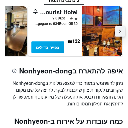
2 כוכבים ומטה
Polo Tourist Hotel
2 כוכבים
מצוין 9.8
30 Aenggogae-ro 934Beon-Gil, אינצ'ון, דרום קוריאה
₪132
צפייה בדילים
איפה להתארח בNonhyeon-dong
ניתן להשתמש במפה כדי למצוא מלונות בNonhyeon-dong
שקרובים לנקודות ציון שתכננת לבקר. לחיצה על שם מקום
הלינה והאירוח תבטל את הנעילה של מידע נוסף ותאפשר לך
להזמין את המלון המסוים הזה.
כמה עובדות על אירוח בNonhyeon-