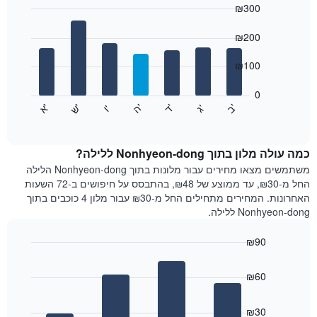
₪300
כולל
1
Bar
Chart
graphic.
ציר
chart
₪200
with
X
7
המציגים
₪100
bars.
חודשים.
התרשים
0
התרשים
כולל
'
'
'
'
'
'
ש
'
א
ה
ד
ב
ג
ו
הבא
End
1
of
מציג
ציר
interactive
את
chart
Y
מחיר
כמה עולה מלון בתוך Nonhyeon-dong ללילה?
המציגים
הממוצע
משתמשים מצאו מחירים עבור מלונות בתוך Nonhyeon-dong הלילה
את
של
החל מ-₪30, עד ממוצע של ₪48, בהתבסס על חיפושים ב-72 השעות
המחיר
חדר
הממוצע
האחרונות. המחירים מתחילים החל מ-₪30 עבור מלון 4 כוכבים בתוך
לכל
של
Nonhyeon-dong ללילה.
יום
חדר
בשבוע
₪90
התרשים
Bar
כולל
Chart
graphic.
chart
1
₪60
with
ציר
4
X
bars.
₪30
המציגים