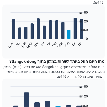
(₪148).
₪180
Bar
Chart
₪120
graphic.
chart
with
12
₪60
bars.
0
התרשים
'
'
מרץ
'
מאי
יוני
יולי
'
'
'
'
'
י
נ
ו
פ
ב​​​​​​​
א
פ
ר
א
ו
ג
ס
פ
ט
א
ו
ק
נ
ו
ב
ד
צ
מ
הבא
End
of
מציג
interactive
את
chart
מחיר
מהו היום הזול ביותר לשהות במלון בתוך Sangok-dong?
הממוצע
היום הזול ביותר לשהייה בתוך Sangok-dong הוא יום רביעי (₪62). מנגד,
של
נוסעים יכולים לצפות לשלם את הסכום הגבוה ביותר ב-יום שבת, כאשר
חדר
המחיר הממוצע ללילה הוא ₪146.
בכל
חודש
₪180
התרשים
Bar
כולל
Chart
graphic.
chart
₪120
1
with
ציר
7
₪60
X
bars.