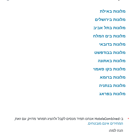
מלונות באילת
מלונות בירושלים
מלונות בתל אביב
מלונות בים המלח
מלונות בדובאי
מלונות בבודפשט
מלונות באתונה
מלונות בקו סאמוי
מלונות ברומא
מלונות בנתניה
מלונות בפראג
מלונות בטבריה
מלונות בטוקיו
מלונות בניו יורק
*
ב-HotelsCombined אנחנו תמיד מנסים לקבל ולהציג תמחור מדויק, עם זאת,
המחירים אינם מובטחים
.
מלונות בבנגקוק
הנה למה: