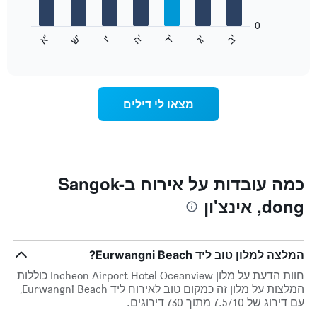
המציגים
חודשים.
0
התרשים
התרשים
'
'
'
'
'
'
ש
'
א
ה
ד
ב
ג
ו
הבא
End
כולל
of
מציג
interactive
1
את
chart
ציר
מחיר
Y
הממוצע
מצאו לי דילים
המציגים
של
את
חדר
המחיר
לכל
הממוצע
יום
של
בשבוע
חדר
התרשים
כמה עובדות על אירוח בSangok-
כולל
dong, אינצ'ון
1
ציר
X
המציגים
המלצה למלון טוב ליד Eurwangni Beach?
את
ימי
חוות הדעת על מלון Incheon Airport Hotel Oceanview כוללות
השבוע.
המלצות על מלון זה כמקום טוב לאירוח ליד Eurwangni Beach,
התרשים
עם דירוג של 7.5/10 מתוך 730 דירוגים.
כולל