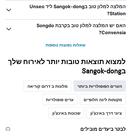
1
המלצה למלון טוב בSangok-dong ליד Unseo
ציר
Station?
Y
המציג
את
האם יש המלצה למלון טוב בקרבת Songdo
מחיר
Convensia?
הממוצע
של
שאלות נפוצות נוספות
חדר
למצוא תוצאות טובות יותר לאירוח שלך
בSangok-dong
הערים הפופולריות ביותר
מלונות ב דרום קוריאה
מקומות לינה חלופיים
ערים פופולריות
ציוני דרך באינצ'ון
שכונות באינצ'ון
לבקר ביעדים מובילים