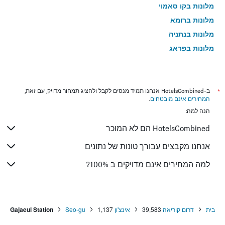
מלונות בקו סאמוי
מלונות ברומא
מלונות בנתניה
מלונות בפראג
מלונות בטבריה
מלונות בטוקיו
מלונות בניו יורק
*
ב-HotelsCombined אנחנו תמיד מנסים לקבל ולהציג תמחור מדויק, עם זאת,
המחירים אינם מובטחים
.
מלונות בבנגקוק
הנה למה:
מלונות בלונדון
HotelsCombined הם לא המוכר
מלונות בבוקרשט
מלונות בפאפוס
אנחנו מקבצים עבורך טונות של נתונים
מלונות בלימסול
למה המחירים אינם מדויקים ב 100%?
מלונות בפאטונג
מלונות בפריז
מלונות בוינה
בית
דרום קוריאה
39,583
אינצ'ון
1,137
Seo-gu
Gajaeul Station
מלונות בטביליסי