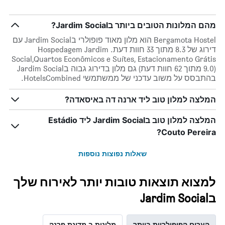
X
המציגים
מהם המלונות הטובים ביותר בJardim Social?
את
ימי
Bergamota Hostel הוא מלון מאוד פופולרי בJardim Social עם
השבוע.
דירוג של 8.3 מתוך 33 חוות דעת. Hospedagem Jardim
התרשים
Social,Quartos Econômicos e Suítes, Estacionamento Grátis
כולל
(9.0 מתוך 62 חוות דעת) גם מלון בדירוג גבוה בJardim Social
1
בהתבסס על משוב עדכני של ממשתמשי HotelsCombined.
ציר
Y
המלצה למלון טוב ליד ארנה דה באיסאדה?
המציג
את
המלצה למלון טוב בJardim Social ליד Estádio
מחיר
הממוצע
Couto Pereira?
של
חדר
שאלות נפוצות נוספות
למצוא תוצאות טובות יותר לאירוח שלך
בJardim Social
הערים הפופולריות ביותר
מלונות ב מדינת פרנה