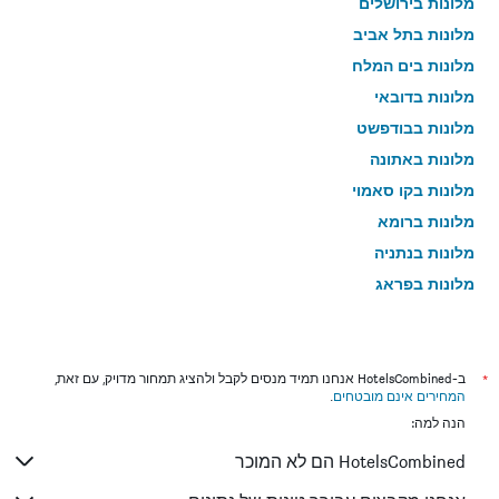
מלונות בירושלים
מלונות בתל אביב
מלונות בים המלח
מלונות בדובאי
מלונות בבודפשט
מלונות באתונה
מלונות בקו סאמוי
מלונות ברומא
מלונות בנתניה
מלונות בפראג
מלונות בטבריה
מלונות בטוקיו
מלונות בניו יורק
*
ב-HotelsCombined אנחנו תמיד מנסים לקבל ולהציג תמחור מדויק, עם זאת,
המחירים אינם מובטחים
.
מלונות בבנגקוק
הנה למה:
מלונות בלונדון
HotelsCombined הם לא המוכר
מלונות בבוקרשט