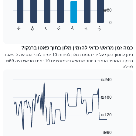
with
ציר
7
₪80
X
bars.
המציגים
חודשים.
0
התרשים
התרשים
'
'
'
'
'
'
ש
'
א
ה
ד
ב
ג
ו
הבא
End
כולל
of
מציג
interactive
1
את
chart
ציר
מחיר
כמה זמן מראש כדאי להזמין מלון בתוך פאטו ברנקו?
Y
הממוצע
ניתן לחסוך כסף על ידי הזמנת מלון לפחות 10 ימים לפני הנסיעה ל פאטו
המציגים
של
ברנקו. המחיר הנמוך ביותר שנמצא כשמזמינים 10 ימים מראש היה ₪69
את
חדר
ללילה.
המחיר
לכל
הממוצע
יום
₪240
של
בשבוע
חדר
Line
התרשים
Chart
graphic.
chart
כולל
with
₪180
1
90
ציר
data
X
points.
₪120
המציגים
את
התרשים
ימי
הבא
₪60
השבוע.
מציג