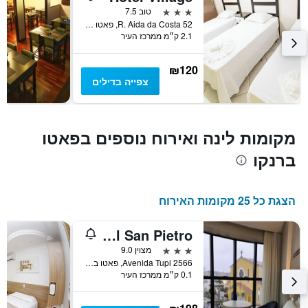
ציר
3 כוכבים
טוב 7.5
Y
R. Aida da Costa 52, פאטו ברנקו, ברזיל
המציג
2.1 ק״מ ממרכז העיר
את
מחיר
הממוצע
₪120
של
צפייה בדילים
חדר
מקומות לינה ואירוח נוספים בפאטו
ברנקו
הצגת כל 25 מקומות האירוח
Hotel San Pietro
3 כוכבים
מצוין 9.0
2566 Avenida Tupi, פאטו ברנקו, ברזיל
0.1 ק״מ ממרכז העיר