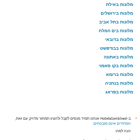
מלונות באילת
מלונות בירושלים
מלונות בתל אביב
מלונות בים המלח
מלונות בדובאי
מלונות בבודפשט
מלונות באתונה
מלונות בקו סאמוי
מלונות ברומא
מלונות בנתניה
מלונות בפראג
מלונות בטבריה
מלונות בטוקיו
מלונות בניו יורק
*
ב-HotelsCombined אנחנו תמיד מנסים לקבל ולהציג תמחור מדויק, עם זאת,
המחירים אינם מובטחים
.
מלונות בבנגקוק
הנה למה:
מלונות בלונדון