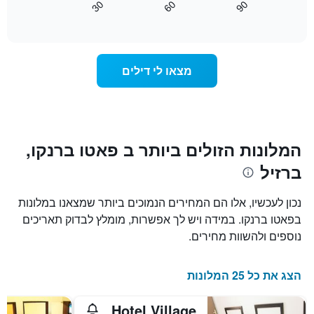
30
60
90
התרשים
כיצד
End
of
כולל
משתנה
interactive
1
מחיר
chart
ציר
החדר
Y
ככל
מצאו לי דילים
המציג
שמתקרב
את
מועד
מחיר
השהות
הממוצע
התרשים
של
כולל1
חדר
ציר
המלונות הזולים ביותר ב פאטו ברנקו,
X
ברזיל
המציגים
את
מספר
נכון לעכשיו, אלו הם המחירים הנמוכים ביותר שמצאנו במלונות
הימים
בפאטו ברנקו. במידה ויש לך אפשרות, מומלץ לבדוק תאריכים
שנותרו
נוספים ולהשוות מחירים.
עד
למועד
השהות
הצג את כל 25 המלונות
התרשים
כולל
1
Hotel Village