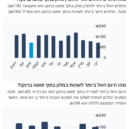
החודש הזול ביותר להזמין מלון בתוך פאטו ברנקו הוא אוקטובר (₪118).
מנגד, החודש היקר ביותר לשהות בתוך פאטו ברנקו הוא אפריל (₪194).
₪240
Bar
Chart
₪160
graphic.
chart
with
12
₪80
bars.
0
התרשים
'
'
מרץ
'
מאי
יוני
יולי
'
'
'
'
'
י
נ
ו
פ
ב​​​​​​​
א
פ
ר
א
ו
ג
ס
פ
ט
א
ו
ק
נ
ו
ב
ד
צ
מ
הבא
End
of
מציג
interactive
את
chart
מחיר
מהו היום הזול ביותר לשהות במלון בתוך פאטו ברנקו?
הממוצע
היום הזול ביותר לשהייה בתוך פאטו ברנקו הוא יום רביעי (₪143). מנגד,
של
נוסעים יכולים לצפות לשלם את הסכום הגבוה ביותר ב-יום שישי, כאשר
חדר
המחיר הממוצע ללילה הוא ₪199.
בכל
חודש
₪240
התרשים
Bar
כולל
Chart
graphic.
chart
₪160
1