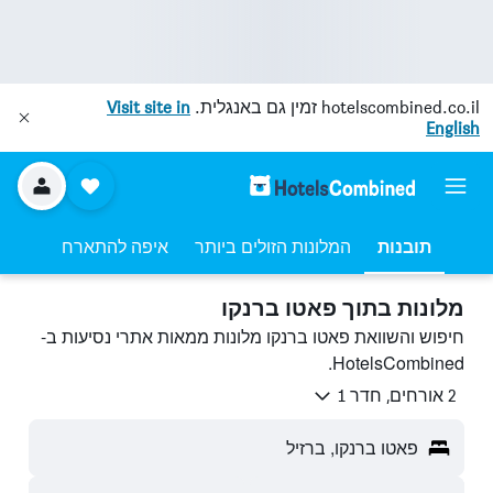
hotelscombined.co.il
זמין גם באנגלית.
Visit site in
English
תובנות
המלונות הזולים ביותר
איפה להתארח
מלונות בתוך פאטו ברנקו
חיפוש והשוואת פאטו ברנקו מלונות ממאות אתרי נסיעות ב-
HotelsCombined.
2 אורחים, חדר 1
פאטו ברנקו, ברזיל