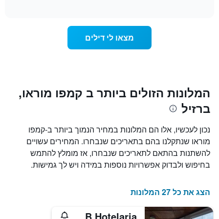
of
לפי
הממוצע
interactive
מדרגות
לחדר
chart
כוכבים.
ללילה
התרשים
הנוכחי,
מצאו לי דילים
כולל
כפי
1
שנמצא
ציר
בשלושת
Y
הימים
המציגים
האחרונים,
את
לפי
המלונות הזולים ביותר ב קמפו מוראו,
מחיר
דירוג
ברזיל
החדר
כוכבים
הממוצע
התרשים
להלילה
כולל1
נכון לעכשיו, אלו הם המלונות במחיר הנמוך ביותר ב-קמפו
שנמצא
ציר
מוראו שנתקלנו בהם בתאריכים שנבחרו. המחירים עשויים
בשלושת
X
הימים
להשתנות בהתאם לתאריכים שנבחרו, אז מומלץ להתמש
המציגים
האחרונים
קטגוריות
בחיפוש ולבדוק אפשרויות נוספות במידה ויש לך גמישות.
מלונות
לפי
דירוג
הצג את כל 27 המלונות
כוכבים.
התרשים
Hotel Santa Maria by RB Hotelaria
כולל