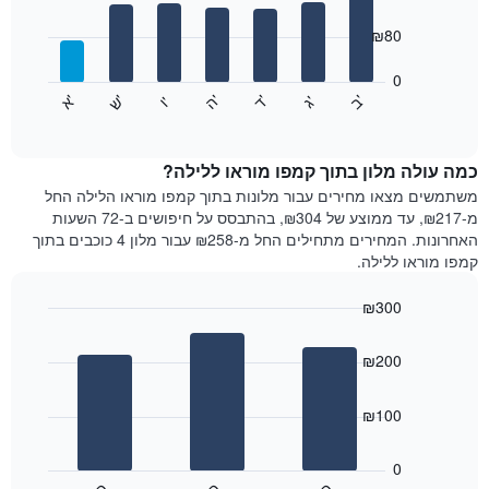
with
ציר
7
₪80
X
bars.
המציגים
חודשים.
0
התרשים
התרשים
'
'
'
'
'
'
ש
'
א
ה
ד
ב
ג
ו
הבא
End
כולל
of
מציג
interactive
1
את
chart
ציר
מחיר
כמה עולה מלון בתוך קמפו מוראו ללילה?
Y
הממוצע
משתמשים מצאו מחירים עבור מלונות בתוך קמפו מוראו הלילה החל
המציגים
של
מ-₪217, עד ממוצע של ₪304, בהתבסס על חיפושים ב-72 השעות
את
חדר
האחרונות. המחירים מתחילים החל מ-₪258 עבור מלון 4 כוכבים בתוך
המחיר
לכל
קמפו מוראו ללילה.
הממוצע
יום
של
בשבוע
חדר
₪300
התרשים
Bar
כולל
Chart
graphic.
chart
1
₪200
with
ציר
3
X
bars.
₪100
המציגים
את
התרשים
ימי
הבא
0
השבוע.
מציג