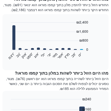
החודש הזול ביותר להזמין מלון בתוך קמפו מוראו הוא ינואר (₪91). מנגד,
החודש היקר ביותר לשהות בתוך קמפו מוראו הוא דצמבר (₪2,186).
₪2,400
Bar
Chart
₪1,600
graphic.
chart
with
12
₪800
bars.
0
התרשים
'
'
מרץ
'
מאי
יוני
יולי
'
'
'
'
'
י
נ
ו
פ
ב​​​​​​​
א
פ
ר
א
ו
ג
ס
פ
ט
א
ו
ק
נ
ו
ב
ד
צ
מ
הבא
End
of
מציג
interactive
את
chart
מחיר
מהו היום הזול ביותר לשהות במלון בתוך קמפו מוראו?
הממוצע
היום הזול ביותר לשהייה בתוך קמפו מוראו הוא יום ראשון (₪76). מנגד,
של
נוסעים יכולים לצפות לשלם את הסכום הגבוה ביותר ב-יום שני, כאשר
חדר
המחיר הממוצע ללילה הוא ₪185.
בכל
חודש
₪240
התרשים
Bar
כולל
Chart
graphic.
chart
₪160
1