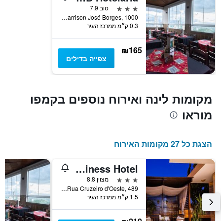
3 כוכבים
טוב 7.9
1
Rua Harrison José Borges, 1000, קמפו מוראו, ברזיל
ציר
0.3 ק״מ ממרכז העיר
Y
המציגים
את
₪165
המחיר
צפייה בדילים
הממוצע
של
חדר
במהלך
מקומות לינה ואירוח נוספים בקמפו
סוף
מוראו
השבוע
זה
שנמצא
בימים
הצגת כל 27 מקומות האירוח
האחרונים
Tonello Business Hotel
3 כוכבים
מצוין 8.8
Rua Cruzeiro d'Oeste, 489, קמפו מוראו, ברזיל
1.5 ק״מ ממרכז העיר