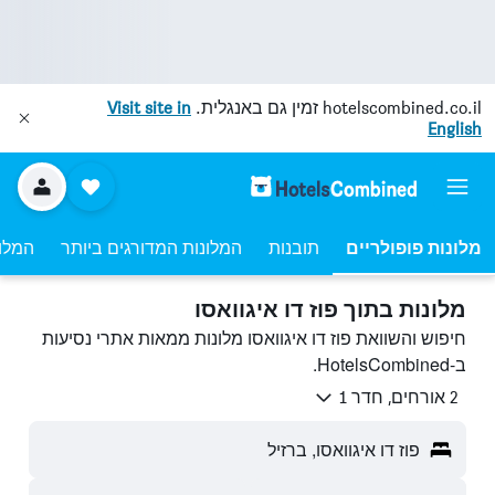
hotelscombined.co.il
זמין גם באנגלית.
Visit site in
English
מלונות פופולריים
תובנות
המלונות המדורגים ביותר
המלונ
מלונות בתוך פוז דו איגוואסו
חיפוש והשוואת פוז דו איגוואסו מלונות ממאות אתרי נסיעות
ב-HotelsCombined.
2 אורחים, חדר 1
פוז דו איגוואסו, ברזיל