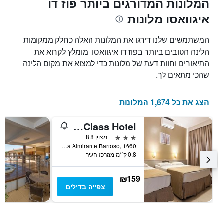
המלונות המדורגים ביותר פוז דו
X
המחיר
איגוואסו מלונות
הממוצע
המציגים
של
את
חדר
מספר
המשתמשים שלנו דירגו את המלונות האלה כחלק ממקומות
הימים
במהלך
הלינה הטובים ביותר בפוז דו איגוואסו. מומלץ לקרוא את
סוף
שנותרו
התיאורים וחוות דעת של מלונות כדי למצוא את מקום הלינה
עד
השבוע
זה
למועד
שהכי מתאים לך.
השהות
שנמצא
בימים
התרשים
כולל
האחרונים
הצג את כל 1,674 המלונות
1
ציר
San Rafael Comfort Class Hotel
Y
המציג
3 כוכבים
מצוין 8.8
את
Rua Almirante Barroso, 1660, פוז דו איגוואסו, ברזיל
0.8 ק״מ ממרכז העיר
מחיר
הממוצע
של
₪159
חדר
צפייה בדילים