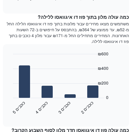
כולל
of
מציג
interactive
1
את
chart
ציר
מחיר
כמה עולה מלון בתוך פוז דו איגוואסו ללילה?
Y
הממוצע
משתמשים מצאו מחירים עבור מלונות בתוך פוז דו איגוואסו הלילה החל
המציגים
של
מ-₪52, עד ממוצע של ₪364, בהתבסס על חיפושים ב-72 השעות
את
חדר
האחרונות. המחירים מתחילים החל מ-₪171 עבור מלון 4 כוכבים בתוך
המחיר
לכל
פוז דו איגוואסו ללילה.
הממוצע
יום
של
בשבוע
חדר
₪600
התרשים
Bar
כולל
Chart
graphic.
chart
1
₪400
with
ציר
4
X
bars.
₪200
המציגים
את
התרשים
ימי
הבא
0
השבוע.
מציג
כ
ם
כ
ם
כ
ם
כ
ם
התרשים
את
2
ו
כ
ב
י
3
ו
כ
ב
י
4
ו
כ
ב
י
5
ו
כ
ב
י
כולל
End
מחיר
1
of
הממוצע
interactive
ציר
של
chart
Y
כמה עולה פוז דו איגוואסו חדר מלון לסוף השבוע הקרוב?
חדר