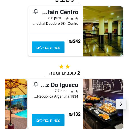
3 כוכבים
Hotel Rafain Centro
3 כוכבים
מצוין 8.6
Rua Marechal Deodoro 984 Centro, פוז דו איגוואסו, ברזיל
₪242
צפייה בדילים
2 כוכבים
2 כוכבים ומטה
ibis budget Foz Do Iguacu
2 כוכבים
טוב 7.7
Republica Argentina 1834, פוז דו איגוואסו, ברזיל
₪132
צפייה בדילים