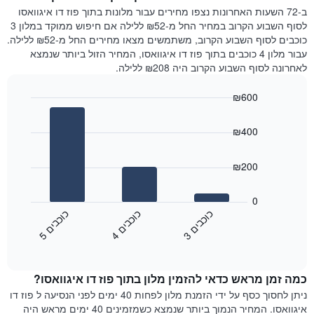
המציג
הלילה
ב-72 השעות האחרונות נצפו מחירים עבור מלונות בתוך פוז דו איגוואסו
את
שנמצא
לסוף השבוע הקרוב במחיר החל מ-₪52 ללילה אם חיפוש ממוקד במלון 3
מחיר
היום
כוכבים לסוף השבוע הקרוב, משתמשים מצאו מחירים החל מ-₪52 ללילה.
הממוצע
בימים
עבור מלון 4 כוכבים בתוך פוז דו איגוואסו, המחיר הזול ביותר שנמצא
של
האחרונים
לאחרונה לסוף השבוע הקרוב היה ₪208 ללילה.
חדר
השלושה,
מקובץ
₪600
לפי
Bar
Chart
דירוג
graphic.
chart
הכוכבים
₪400
with
התרשים
3
מציג
bars.
₪200
1
ציר
התרשים
X
הבא
0
המציג
מציג
כ
ם
כ
ם
כ
ם
קטגוריות
את
3
ו
כ
ב
י
4
ו
כ
ב
י
5
ו
כ
ב
י
מלונות
End
המחיר
of
לפי
הממוצע
interactive
מדרגות
לחדר
chart
כוכבים.
כמה זמן מראש כדאי להזמין מלון בתוך פוז דו איגוואסו?
ללילה
התרשים
הנוכחי,
ניתן לחסוך כסף על ידי הזמנת מלון לפחות 40 ימים לפני הנסיעה ל פוז דו
כולל
כפי
איגוואסו. המחיר הנמוך ביותר שנמצא כשמזמינים 40 ימים מראש היה