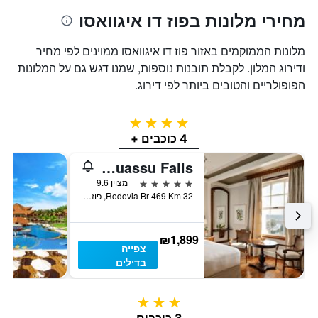
מחירי מלונות בפוז דו איגוואסו
מלונות הממוקמים באזור פוז דו איגוואסו ממוינים לפי מחיר
ודירוג המלון. לקבלת תובנות נוספות, שמנו דגש גם על המלונות
הפופולריים והטובים ביותר לפי דירוג.
4 כוכבים
4 כוכבים +
Hotel das Cataratas, A Belmond Hotel, Iguassu Falls
5 כוכבים
מצוין 9.6
Rodovia Br 469 Km 32, פוז דו איגוואסו, ברזיל
₪1,899
צפייה
בדילים
3 כוכבים