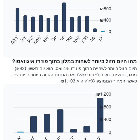
Bar
Chart
₪800
graphic.
chart
with
12
₪400
bars.
0
התרשים
'
'
מרץ
'
מאי
יוני
יולי
'
'
'
'
'
י
נ
ו
פ
ב​​​​​​​
א
פ
ר
א
ו
ג
ס
פ
ט
א
ו
ק
נ
ו
ב
ד
צ
מ
הבא
End
of
מציג
interactive
את
chart
מחיר
מהו היום הזול ביותר לשהות במלון בתוך פוז דו איגוואסו?
הממוצע
היום הזול ביותר לשהייה בתוך פוז דו איגוואסו הוא יום ראשון (₪42).
של
מנגד, נוסעים יכולים לצפות לשלם את הסכום הגבוה ביותר ב-יום שני,
חדר
כאשר המחיר הממוצע ללילה הוא ₪1,103.
בכל
חודש
₪1,200
התרשים
Bar
כולל
Chart
graphic.
chart
₪800
1
with
ציר
7
₪400
X
bars.
המציגים
חודשים.
0
התרשים
התרשים
'
'
'
'
'
'
ש
'
א
ה
ב
ד
ג
ו
הבא
End