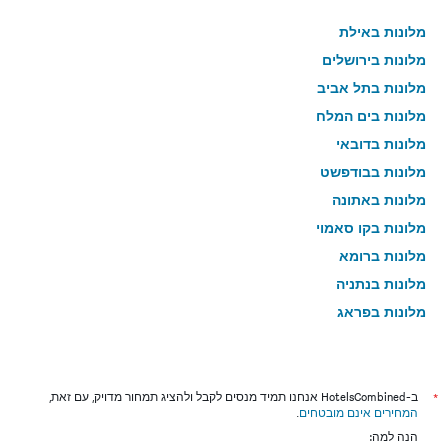
מלונות באילת
מלונות בירושלים
מלונות בתל אביב
מלונות בים המלח
מלונות בדובאי
מלונות בבודפשט
מלונות באתונה
מלונות בקו סאמוי
מלונות ברומא
מלונות בנתניה
מלונות בפראג
מלונות בטבריה
מלונות בטוקיו
מלונות בניו יורק
*
ב-HotelsCombined אנחנו תמיד מנסים לקבל ולהציג תמחור מדויק, עם זאת,
המחירים אינם מובטחים
.
מלונות בבנגקוק
הנה למה: