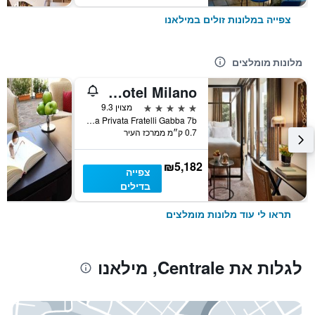
צפייה במלונות זולים במילאנו
מלונות מומלצים
Bvlgari Hotel Milano
5 כוכבים
מצוין 9.3
Via Privata Fratelli Gabba 7b, מילאנו, נפת מילאנו, איטליה
0.7 ק״מ ממרכז העיר
₪5,182
צפייה
בדילים
תראו לי עוד מלונות מומלצים
לגלות את Centrale, מילאנו