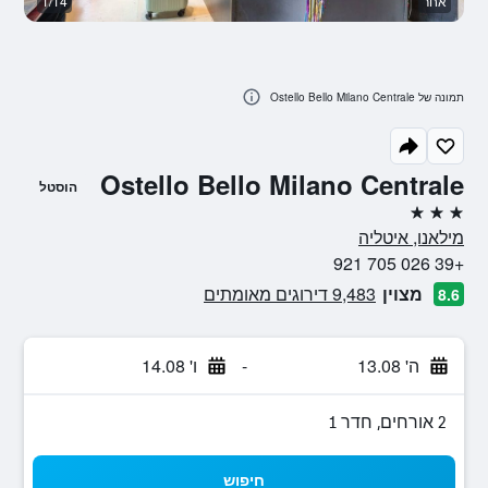
אחר
1/14
א
תמונה של Ostello Bello Milano Centrale
Ostello Bello Milano Centrale
הוסטל
3 כוכבים
מילאנו, איטליה
+39 026 705 921
מצוין
9,483 דירוגים מאומתים
8.6
ה' 13.08
-
ו' 14.08
2 אורחים, חדר 1
חיפוש