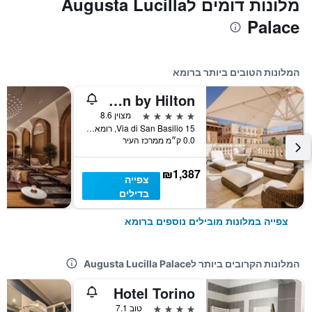
מלונות דומים לAugusta Lucilla
Palace
המלונות הטובים ביותר ברומא
Aleph Rome Hotel, Curio Collection by Hilton
5 כוכבים
מצוין 8.6
Via di San Basilio 15, רומא, איטליה
0.0 ק״מ ממרכז העיר
₪1,387
צפייה
בדילים
צפייה במלונות מובילים נוספים ברומא
המלונות הקרובים ביותר לAugusta Lucilla Palace
Hotel Torino
4 כוכבים
טוב 7.1