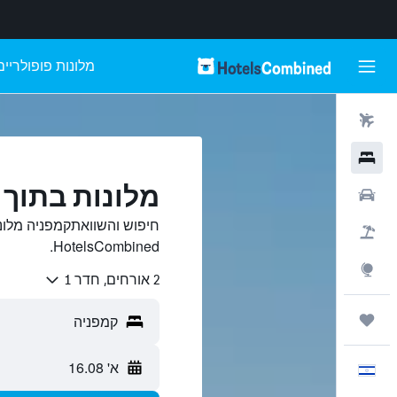
מלונות פופולריים
טיסות
מלונות
מלונות בתוך 
רכבים
חיפוש והשוואתקמפניה מלונ
חבילות
HotelsCombined.
Explore
2 אורחים, חדר 1
טיולים ונסיעות
א' 16.08
עִבְרִית