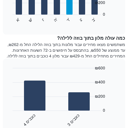
₪200
X
bars.
המציגים
חודשים.
0
התרשים
התרשים
'
'
'
'
'
'
ש
'
א
ה
ד
ב
ג
ו
הבא
End
כולל
of
מציג
interactive
1
את
chart
ציר
מחיר
כמה עולה מלון בתוך בוזה ללילה?
Y
הממוצע
משתמשים מצאו מחירים עבור מלונות בתוך בוזה הלילה החל מ-₪262,
המציגים
של
עד ממוצע של ₪550, בהתבסס על חיפושים ב-72 השעות האחרונות.
את
חדר
המחירים מתחילים החל מ-₪429 עבור מלון 4 כוכבים בתוך בוזה ללילה.
המחיר
לכל
הממוצע
יום
₪600
של
בשבוע
חדר
Bar
התרשים
Chart
graphic.
chart
כולל
₪400
with
1
2
ציר
bars.
₪200
X
המציגים
התרשים
את
הבא
0
ימי
מציג
כ
ם
כ
ם
השבוע.
את
3
ו
כ
ב
י
4
ו
כ
ב
י
התרשים
End
מחיר