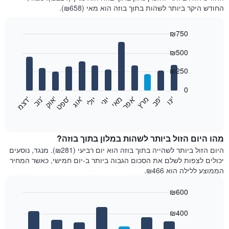
החודש היקר ביותר לשהות בתוך בוזה הוא מאי (₪658).
₪750
Bar
Chart
₪500
graphic.
chart
with
12
₪250
bars.
0
התרשים
'
'
מרץ
'
מאי
יוני
יולי
'
'
'
'
'
י
נ
ו
פ
ב​​​​​​​
א
פ
ר
א
ו
ג
ס
פ
ט
א
ו
ק
נ
ו
ב
ד
צ
מ
הבא
End
of
מציג
interactive
את
chart
מחיר
מהו היום הזול ביותר לשהות במלון בתוך בוזה?
הממוצע
היום הזול ביותר לשהייה בתוך בוזה הוא יום רביעי (₪281). מנגד, נוסעים
של
יכולים לצפות לשלם את הסכום הגבוה ביותר ב-יום חמישי, כאשר המחיר
חדר
הממוצע ללילה הוא ₪466.
בכל
חודש
₪600
התרשים
Bar
כולל
Chart
graphic.
chart
₪400
1
with
ציר
7