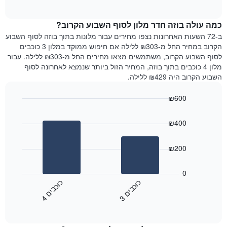
of
כולל
הממוצע
interactive
1
של
chart
ציר
כמה עולה בוזה חדר מלון לסוף השבוע הקרוב?
חדר
Y
הלילה
ב-72 השעות האחרונות נצפו מחירים עבור מלונות בתוך בוזה לסוף השבוע
המציג
שנמצא
הקרוב במחיר החל מ-₪303 ללילה אם חיפוש ממוקד במלון 3 כוכבים
את
היום
לסוף השבוע הקרוב, משתמשים מצאו מחירים החל מ-₪303 ללילה. עבור
מחיר
בימים
מלון 4 כוכבים בתוך בוזה, המחיר הזול ביותר שנמצא לאחרונה לסוף
הממוצע
האחרונים
השבוע הקרוב היה ₪429 ללילה.
של
השלושה,
חדר
מקובץ
₪600
לפי
Bar
Chart
דירוג
graphic.
chart
הכוכבים
₪400
with
התרשים
2
מציג
bars.
₪200
1
ציר
התרשים
X
הבא
0
המציג
מציג
כ
ם
כ
ם
קטגוריות
את
3
ו
כ
ב
י
4
ו
כ
ב
י
מלונות
End
המחיר
of
לפי
הממוצע
interactive
מדרגות
לחדר
chart
כוכבים.