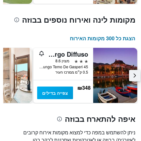
מקומות לינה ואירוח נוספים בבוזה
הצגת כל 300 מקומות האירוח
Corte Fiorita Albergo Diffuso
3 כוכבים
מצוין 8.6
Via Lungo Temo De Gasperi 45, בוזה, סרדיניה, איטליה
0.5 ק״מ ממרכז העיר
₪348
צפייה בדילים
איפה להתארח בבוזה
ניתן להשתמש במפה כדי למצוא מקומות אירוח קרובים
לאזור(ים) בבוזה או לאטרקציות שתכננת לבקר בהן.