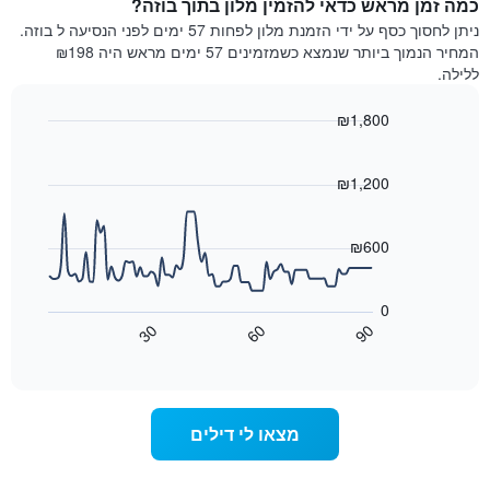
כמה זמן מראש כדאי להזמין מלון בתוך בוזה?
ללילה
התרשים
הנוכחי,
ניתן לחסוך כסף על ידי הזמנת מלון לפחות 57 ימים לפני הנסיעה ל בוזה.
כולל
כפי
המחיר הנמוך ביותר שנמצא כשמזמינים 57 ימים מראש היה ₪198
1
שנמצא
ללילה.
ציר
בשלושת
Y
הימים
₪1,800
המציגים
האחרונים,
את
Line
Chart
לפי
graphic.
chart
מחיר
דירוג
with
₪1,200
החדר
כוכבים
90
הממוצע
התרשים
data
להלילה
points.
כולל1
₪600
שנמצא
ציר
בשלושת
X
התרשים
הימים
הבא
המציגים
0
האחרונים
מציג
קטגוריות
30
60
90
כיצד
מלונות
End
of
לפי
משתנה
interactive
דירוג
מחיר
chart
החדר
כוכבים.
ככל
התרשים
מצאו לי דילים
כולל
שמתקרב
1
מועד
ציר
השהות