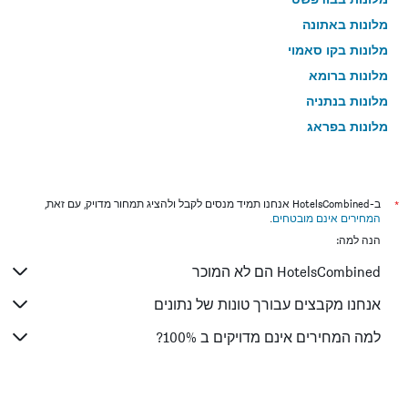
מלונות באתונה
מלונות בקו סאמוי
מלונות ברומא
מלונות בנתניה
מלונות בפראג
מלונות בטבריה
מלונות בטוקיו
מלונות בניו יורק
*
ב-HotelsCombined אנחנו תמיד מנסים לקבל ולהציג תמחור מדויק, עם זאת,
המחירים אינם מובטחים
.
מלונות בבנגקוק
הנה למה:
מלונות בלונדון
HotelsCombined הם לא המוכר
מלונות בבוקרשט
מלונות בפאפוס
אנחנו מקבצים עבורך טונות של נתונים
מלונות בלימסול
למה המחירים אינם מדויקים ב 100%?
מלונות בפאטונג
מלונות בפריז
מלונות בוינה