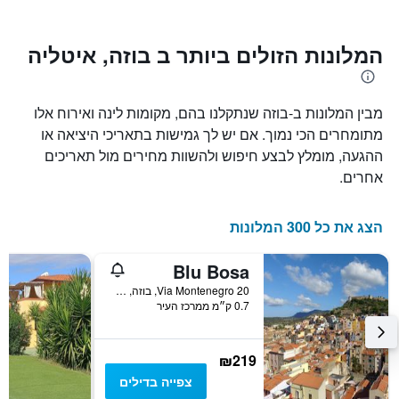
Y
התרשים
כולל1
המציגים
את
ציר
המלונות הזולים ביותר ב בוזה, איטליה
X
המחיר
הממוצע
המציגים
של
את
מבין המלונות ב-בוזה שנתקלנו בהם, מקומות לינה ואירוח אלו
חדר
מספר
הימים
במהלך
מתומחרים הכי נמוך. אם יש לך גמישות בתאריכי היציאה או
סוף
שנותרו
ההגעה, מומלץ לבצע חיפוש ולהשוות מחירים מול תאריכים
עד
השבוע
אחרים.
זה
למועד
השהות
שנמצא
בימים
התרשים
הצג את כל 300 המלונות
כולל
האחרונים
1
ציר
Blu Bosa
Y
Via Montenegro 20, בוזה, סרדיניה, איטליה
המציג
0.7 ק״מ ממרכז העיר
את
מחיר
הממוצע
₪219
של
צפייה בדילים
חדר