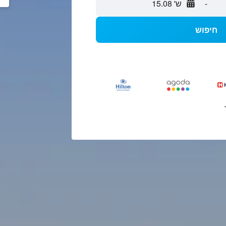
-
ש' 15.08
חיפוש