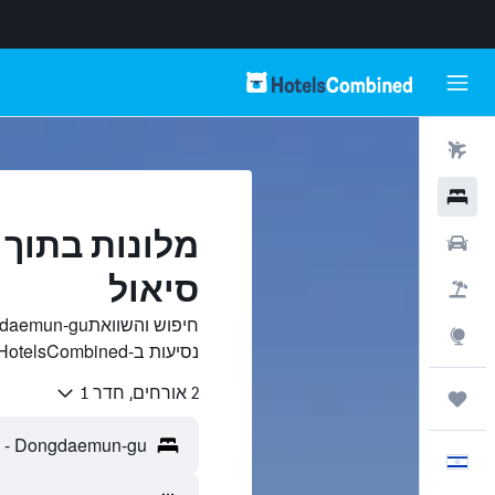
טיסות
מלונות
רכבים
סיאול
חבילות
Explore
נסיעות ב-HotelsCombined.
2 אורחים, חדר 1
טיולים ונסיעות
עִבְרִית