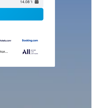
ו' 14.08
...ועוד