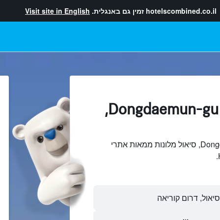
hotelscombined.co.il
זמין גם באנגלית.
Visit site in English
מלונות בתוך Dongdaemun-gu,
חיפוש והשוואתDongdaemun-gu, סיאול מלונות ממאות אתרי