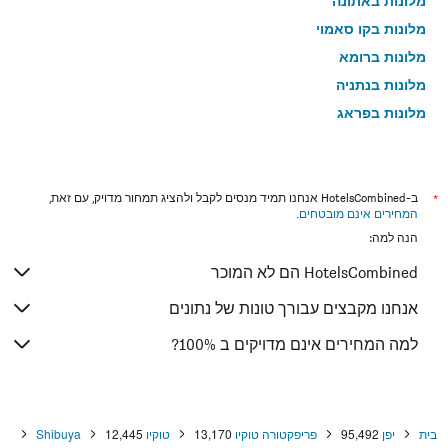
מלונות באתונה
מלונות בקו סאמוי
מלונות ברומא
מלונות בנתניה
מלונות בפראג
מלונות בטבריה
מלונות בניו יורק
מלונות בבנגקוק
*
ב-HotelsCombined אנחנו תמיד מנסים לקבל ולהציג תמחור מדויק, עם זאת,
המחירים אינם מובטחים
.
מלונות בלונדון
הנה למה:
מלונות בבוקרשט
HotelsCombined הם לא המוכר
מלונות בפאפוס
מלונות בלימסול
אנחנו מקבצים עבורך טונות של נתונים
מלונות בפאטונג
למה המחירים אינם מדויקים ב 100%?
מלונות בפריז
מלונות בוינה
מלונות בטביליסי
בית
יפן
95,492
פריפקטורה טוקיו
13,170
טוקיו
12,445
Shibuya