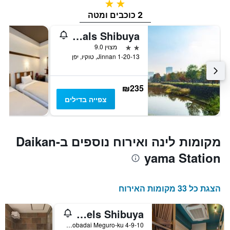
2 כוכבים
2 כוכבים ומטה
The Millennials Shibuya
2 כוכבים
מצוין 9.0
1-20-13 Jinnan, טוקיו, יפן
₪235
צפייה בדילים
מקומות לינה ואירוח נוספים בDaikan-
yama Station
הצגת כל 33 מקומות האירוח
Wise Owl Hostels Shibuya
4-9-10 Aobadai Meguro-ku, טוקיו, יפן