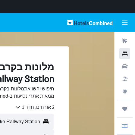
טיסות
מלונות
רכבים
Railway Station, טו
חבילות
Explore
ממאות אתרי נסיעות ב-HotelsCombined.
2 אורחים, חדר 1
טיולים ונסיעות
עִבְרִית