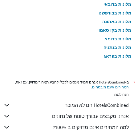
מלונות בדובאי
מלונות בבודפשט
מלונות באתונה
מלונות בקו סאמוי
מלונות ברומא
מלונות בנתניה
מלונות בפראג
מלונות בטבריה
מלונות בניו יורק
מלונות בבנגקוק
*
ב-HotelsCombined אנחנו תמיד מנסים לקבל ולהציג תמחור מדויק, עם זאת,
המחירים אינם מובטחים
.
מלונות בלונדון
הנה למה:
מלונות בבוקרשט
HotelsCombined הם לא המוכר
מלונות בפאפוס
מלונות בלימסול
אנחנו מקבצים עבורך טונות של נתונים
מלונות בפאטונג
למה המחירים אינם מדויקים ב 100%?
מלונות בפריז