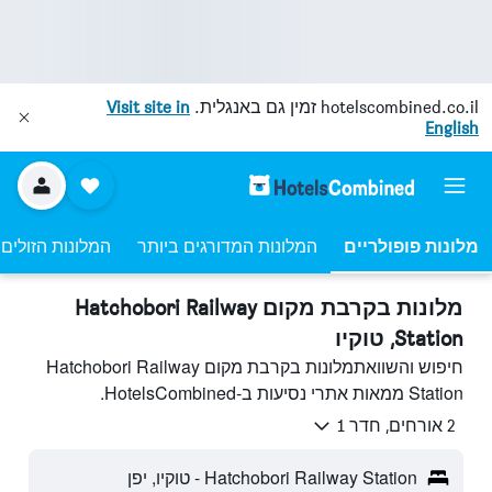
hotelscombined.co.il
זמין גם באנגלית.
Visit site in
English
מלונות פופולריים
המלונות המדורגים ביותר
המלונות הזולים 
מלונות בקרבת מקום Hatchobori Railway
Station, טוקיו
חיפוש והשוואתמלונות בקרבת מקום Hatchobori Railway
Station ממאות אתרי נסיעות ב-HotelsCombined.
2 אורחים, חדר 1
Hatchobori Railway Station - טוקיו, יפן