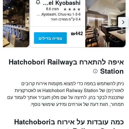
Mitsui Garden Hotel Kyobashi
4 כוכבים
מצוין 8.6
1-3-6 Kyobashi, Chuo-ku, טוקיו, יפן
0.4 ק״מ ממרכז העיר
₪442
צפייה בדילים
איפה להתארח בHatchobori Railway
Station
ניתן להשתמש במפה כדי למצוא מקומות אירוח קרובים
לאזור(ים) של Hatchobori Railway Station או לאטרקציות
שתכננת לבקר בהן. לחיצה על שם מלון תעביר אותך לעמוד עם
תמחור, חוות דעת של אורחים ומידע שימושי נוסף.
כמה עובדות על אירוח בHatchobori