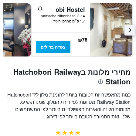
obi Hostel
3-14 Yokoyamacho Nihonbashi, טוקיו, יפן
1.7 ק״מ ממרכז העיר
₪76
צפייה בדילים
מחירי מלונות בHatchobori Railway
Station
כמה מהאפשרויות הטובות ביותר להזמנת מלון ליד Hatchobori
Railway Station מסווגות לפי דירוג המלון. שמנו דגש על
מקומות הלינה והאירוח הפופולריים ביותר לפי המשתמשים
שלנו, ואת התמורה הטובה ביותר לפי דירוג.
4 כוכבים