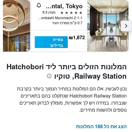
Mandarin Oriental, Tokyo
5 כוכבים
מצוין 9.3
2-1-1 Nihonbashi Muromachi, טוקיו, יפן
0.7 ק״מ ממרכז העיר
₪1,872
צפייה
בדילים
המלונות הזולים ביותר ליד Hatchobori
Railway Station, טוקיו
נכון לעכשיו, אלו הם המלונות במחיר הנמוך ביותר בקרבת
Hatchobori Railway Station שנתקלנו בהם בתאריכים
שנבחרו. במידה ויש לך אפשרות, מומלץ לבדוק תאריכים
נוספים ולהשוות מחירים.
הצג את כל 188 המלונות