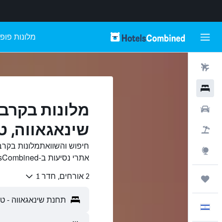
מלונות פופו
טיסות
מלונות
מלונות בקרב
רכבים
שינאגאווה, טו
חבילות
חיפוש והשוואתמלונות בקר
Explore
אתרי נסיעות ב-HotelsCombined.
2 אורחים, חדר 1
טיולים ונסיעות
עִבְרִית