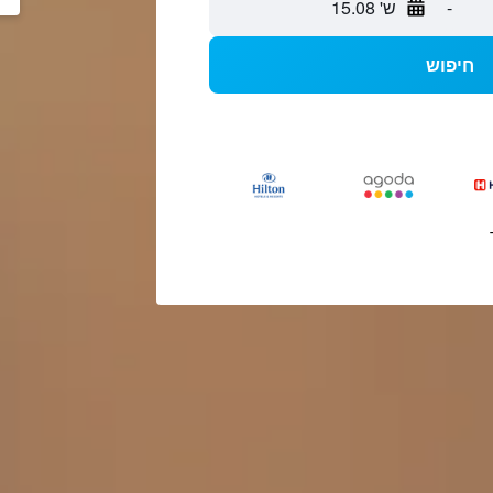
-
ש' 15.08
חיפוש