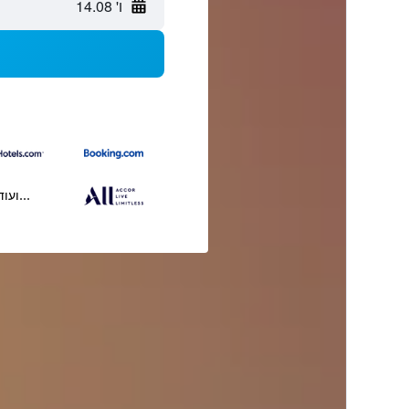
ו' 14.08
...ועוד