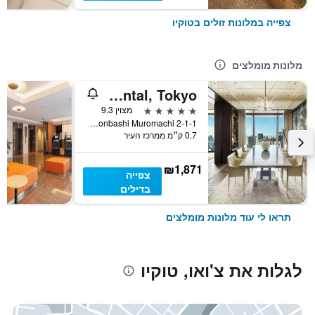
צפייה במלונות זולים בטוקיו
מלונות מומלצים
Mandarin Oriental, Tokyo
5 כוכבים
מצוין 9.3
2-1-1 Nihonbashi Muromachi, טוקיו, יפן
0.7 ק״מ ממרכז העיר
₪1,871
צפייה
בדילים
תראו לי עוד מלונות מומלצים
לגלות את צ'ואו, טוקיו