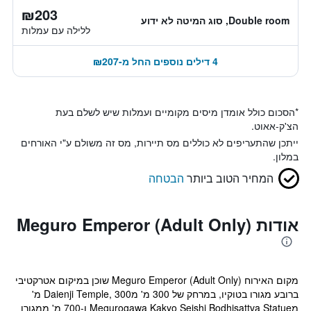
₪203
Double room, סוג המיטה לא ידוע
ללילה עם עמלות
4 דילים נוספים החל מ-₪207
*
הסכום כולל אומדן מיסים מקומיים ועמלות שיש לשלם בעת
הצ'ק-אאוט.
ייתכן שהתעריפים לא כוללים מס תיירות, מס זה משולם ע"י האורחים
במלון.
המחיר הטוב ביותר
הבטחה
אודות Meguro Emperor (Adult Only)
מקום האירוח Meguro Emperor (Adult Only) שוכן במיקום אטרקטיבי
ברובע מגורו בטוקיו, במרחק של 300 מ' מDaienji Temple, 300 מ'
מMegurogawa Kakyo Seishi Bodhisattva Statue ו-700 מ' ממגורו