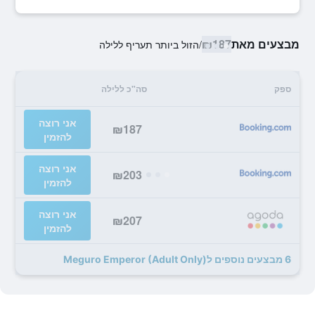
מבצעים מאת
₪187
/
הזול ביותר תעריף ללילה
ספק
סה"כ ללילה
אני רוצה
₪187
להזמין
אני רוצה
₪203
להזמין
אני רוצה
₪207
להזמין
6 מבצעים נוספים לMeguro Emperor (Adult Only)