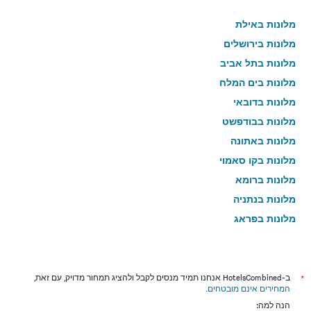
מלונות באילת
מלונות בירושלים
מלונות בתל אביב
מלונות בים המלח
מלונות בדובאי
מלונות בבודפשט
מלונות באתונה
מלונות בקו סאמוי
מלונות ברומא
מלונות בנתניה
מלונות בפראג
מלונות בטבריה
מלונות בטוקיו
מלונות בניו יורק
*
ב-HotelsCombined אנחנו תמיד מנסים לקבל ולהציג תמחור מדויק, עם זאת,
המחירים אינם מובטחים
.
מלונות בבנגקוק
הנה למה: