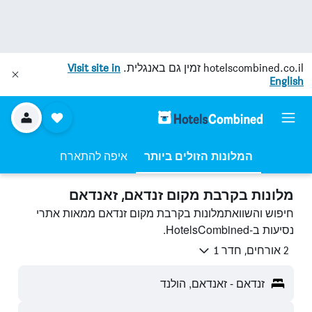
hotelscombined.co.il
זמין גם באנגלית.
Visit site in
English
המלונות הזולים ביותר
איפה להתארח
מלונות בקרבת מקום זנדאם, זאנדאם
חיפוש והשוואתמלונות בקרבת מקום זנדאם ממאות אתרי
נסיעות ב-HotelsCombined.
2 אורחים, חדר 1
זנדאם - זאנדאם, הולנד