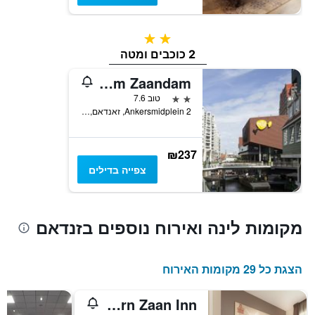
2 כוכבים
2 כוכבים ומטה
easyHotel Amsterdam Zaandam
2 כוכבים
טוב 7.6
Ankersmidplein 2, זאנדאם, מחוז צפון הולנד, הולנד
₪237
צפייה בדילים
מקומות לינה ואירוח נוספים בזנדאם
הצגת כל 29 מקומות האירוח
Best Western Zaan Inn