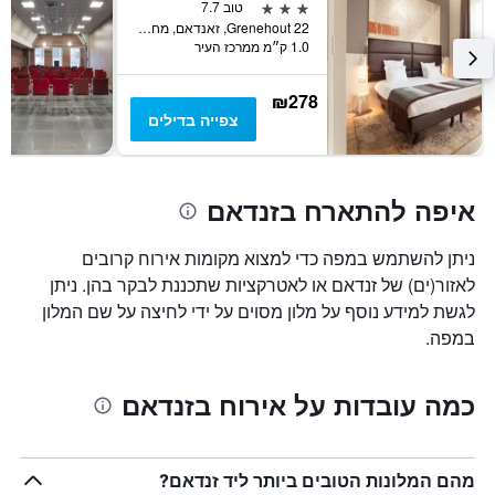
3 כוכבים
טוב 7.7
Grenehout 22, זאנדאם, מחוז צפון הולנד, הולנד
1.0 ק״מ ממרכז העיר
₪278
צפייה בדילים
איפה להתארח בזנדאם
ניתן להשתמש במפה כדי למצוא מקומות אירוח קרובים
לאזור(ים) של זנדאם או לאטרקציות שתכננת לבקר בהן. ניתן
לגשת למידע נוסף על מלון מסוים על ידי לחיצה על שם המלון
במפה.
כמה עובדות על אירוח בזנדאם
מהם המלונות הטובים ביותר ליד זנדאם?