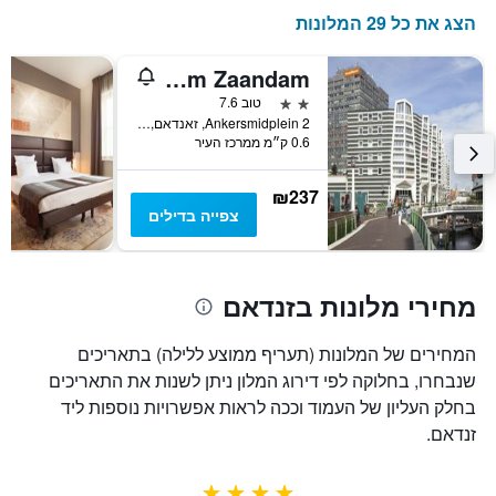
הצג את כל 29 המלונות
easyHotel Amsterdam Zaandam
2 כוכבים
טוב 7.6
Ankersmidplein 2, זאנדאם, מחוז צפון הולנד, הולנד
0.6 ק״מ ממרכז העיר
₪237
צפייה בדילים
מחירי מלונות בזנדאם
המחירים של המלונות (תעריף ממוצע ללילה) בתאריכים
שנבחרו, בחלוקה לפי דירוג המלון ניתן לשנות את התאריכים
בחלק העליון של העמוד וככה לראות אפשרויות נוספות ליד
זנדאם.
4 כוכבים