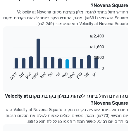
Novena Square?
החודש הזול ביותר להזמין מלון בקרבת מקום Velocity at Novena
Square הוא מאי (₪691). מנגד, החודש היקר ביותר לשהות בקרבת מקום
Velocity at Novena Square הוא ספטמבר (₪2,249).
₪2,400
Bar
Chart
₪1,600
graphic.
chart
with
12
₪800
bars.
0
התרשים
'
'
מרץ
'
מאי
יוני
יולי
'
'
'
'
'
י
נ
ו
פ
ב​​​​​​​
א
פ
ר
א
ו
ג
ס
פ
ט
א
ו
ק
נ
ו
ב
ד
צ
מ
הבא
End
of
מציג
interactive
את
chart
מחיר
מהו היום הזול ביותר לשהות במלון בקרבת מקום Velocity at
הממוצע
Novena Square?
של
היום הזול ביותר לשהייה בקרבת מקום Velocity at Novena Square הוא
חדר
יום חמישי (₪773). מנגד, נוסעים יכולים לצפות לשלם את הסכום הגבוה
בכל
ביותר ב-יום רביעי, כאשר המחיר הממוצע ללילה הוא ₪945.
חודש
התרשים