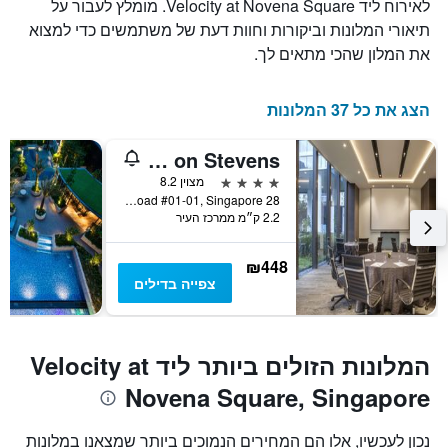
לאירוח ליד Velocity at Novena Square. מומלץ לעבור על
את
תיאורי המלונות וביקורות וחוות דעת של משתמשים כדי למצוא
ימי
השבוע.
את המלון שהכי מתאים לך.
התרשים
כולל
1
הצג את כל 37 המלונות
ציר
Y
Novotel Singapore on Stevens
המציג
את
4 כוכבים
מצוין 8.2
מחיר
28 Stevens Road #01-01, Singapore, סינגפור
2.2 ק״מ ממרכז העיר
הממוצע
של
חדר
₪448
צפייה בדילים
המלונות הזולים ביותר ליד Velocity at
Novena Square, Singapore
נכון לעכשיו, אלו הם המחירים הנמוכים ביותר שמצאנו במלונות