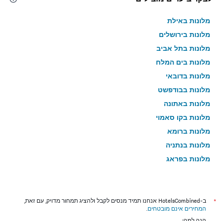
מלונות באילת
מלונות בירושלים
מלונות בתל אביב
מלונות בים המלח
מלונות בדובאי
מלונות בבודפשט
מלונות באתונה
מלונות בקו סאמוי
מלונות ברומא
מלונות בנתניה
מלונות בפראג
מלונות בטבריה
מלונות בטוקיו
מלונות בניו יורק
*
ב-HotelsCombined אנחנו תמיד מנסים לקבל ולהציג תמחור מדויק, עם זאת,
המחירים אינם מובטחים
.
מלונות בבנגקוק
הנה למה: