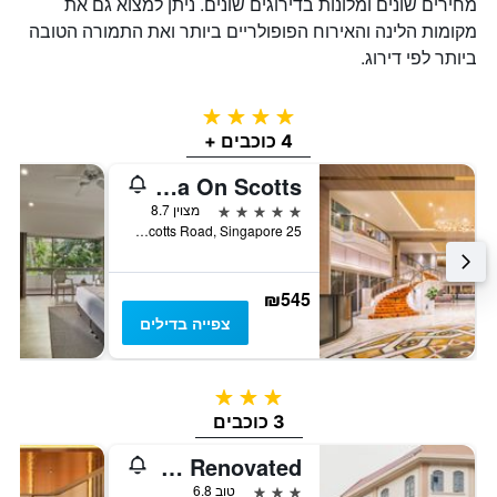
מחירים שונים ומלונות בדירוגים שונים. ניתן למצוא גם את
מקומות הלינה והאירוח הפופולריים ביותר ואת התמורה הטובה
ביותר לפי דירוג.
4 כוכבים
4 כוכבים +
Royal Plaza On Scotts
5 כוכבים
מצוין 8.7
25 Scotts Road, Singapore, סינגפור
₪545
צפייה בדילים
3 כוכבים
3 כוכבים
Asphodel Inn - Newly Renovated
3 כוכבים
טוב 6.8