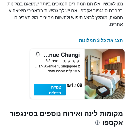
X
נכון לעכשיו, אלו הם המחירים הנמוכים ביותר שמצאנו במלונות
המציגים
בקרבת סינגפור אקספו. אם יש לך גמישות בתאריכי היציאה או
את
ההגעה, מומלץ לבצע חיפוש ולהשוות מחירים מול תאריכים
ימי
השבוע.
אחרים.
התרשים
כולל
1
הצג את כל 3 המלונות
ציר
Y
Park Avenue Changi
המציג
את
4 כוכבים
מצוין 8.3
מחיר
2 Changi Business Park Avenue 1, Singapore, סינגפור
13.5 ק״מ ממרכז העיר
הממוצע
של
חדר
₪1,109
צפייה
בדילים
מקומות לינה ואירוח נוספים בסינגפור
אקספו