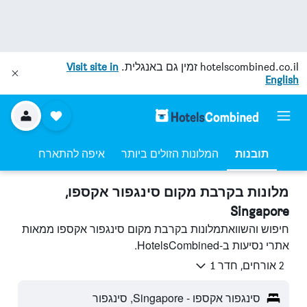
hotelscombined.co.il
זמין גם באנגלית.
Visit site in
English
תובנות
המלונות הזולים ביותר
איפה להתארח
מלונות בקרבת מקום סינגפור אקספו,
Singapore
חיפוש והשוואתמלונות בקרבת מקום סינגפור אקספו ממאות
אתרי נסיעות ב-HotelsCombined.
2 אורחים, חדר 1
סינגפור אקספו - Singapore, סינגפור