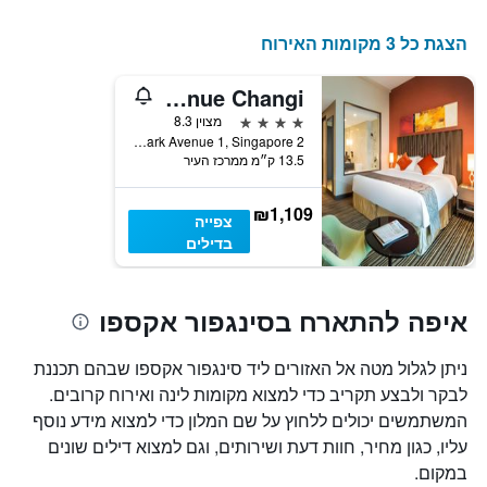
הצגת כל 3 מקומות האירוח
Park Avenue Changi
4 כוכבים
מצוין 8.3
2 Changi Business Park Avenue 1, Singapore, סינגפור
13.5 ק״מ ממרכז העיר
₪1,109
צפייה
בדילים
איפה להתארח בסינגפור אקספו
ניתן לגלול מטה אל האזורים ליד סינגפור אקספו שבהם תכננת
לבקר ולבצע תקריב כדי למצוא מקומות לינה ואירוח קרובים.
המשתמשים יכולים ללחוץ על שם המלון כדי למצוא מידע נוסף
עליו, כגון מחיר, חוות דעת ושירותים, וגם למצוא דילים שונים
במקום.