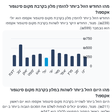
מהו החודש הזול ביותר להזמין מלון בקרבת מקום סינגפור
אקספו?
החודש הזול ביותר להזמין מלון בקרבת מקום סינגפור אקספו הוא יולי
(₪239). מנגד, החודש היקר ביותר לשהות בקרבת מקום סינגפור אקספו
הוא נובמבר (₪599).
₪750
Bar
Chart
₪500
graphic.
chart
with
12
₪250
bars.
0
התרשים
'
'
מרץ
'
מאי
יוני
יולי
'
'
'
'
'
י
נ
ו
פ
ב​​​​​​​
א
פ
ר
א
ו
ג
ס
פ
ט
א
ו
ק
נ
ו
ב
ד
צ
מ
הבא
End
of
מציג
interactive
את
chart
מחיר
מהו היום הזול ביותר לשהות במלון בקרבת מקום סינגפור
הממוצע
אקספו?
של
היום הזול ביותר לשהייה בקרבת מקום סינגפור אקספו הוא יום ראשון
חדר
(₪211). מנגד, נוסעים יכולים לצפות לשלם את הסכום הגבוה ביותר ב-יום
בכל
שלישי, כאשר המחיר הממוצע ללילה הוא ₪347.