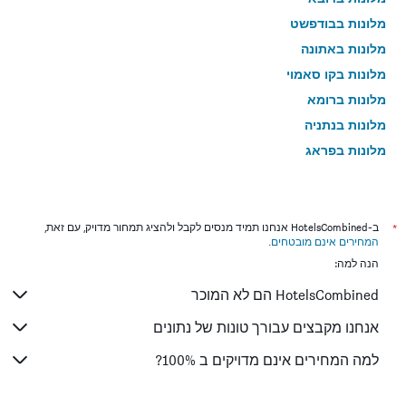
מלונות בבודפשט
מלונות באתונה
מלונות בקו סאמוי
מלונות ברומא
מלונות בנתניה
מלונות בפראג
מלונות בטבריה
מלונות בטוקיו
מלונות בניו יורק
*
ב-HotelsCombined אנחנו תמיד מנסים לקבל ולהציג תמחור מדויק, עם זאת,
המחירים אינם מובטחים
.
מלונות בבנגקוק
הנה למה:
מלונות בלונדון
HotelsCombined הם לא המוכר
מלונות בבוקרשט
מלונות בפאפוס
אנחנו מקבצים עבורך טונות של נתונים
מלונות בלימסול
למה המחירים אינם מדויקים ב 100%?
מלונות בפאטונג
מלונות בפריז