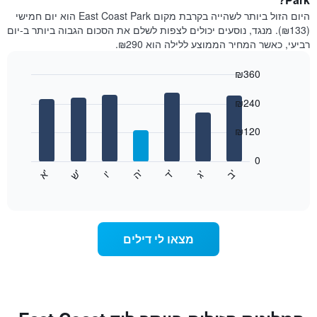
של
היום הזול ביותר לשהייה בקרבת מקום East Coast Park הוא יום חמישי
חדר
(₪133). מנגד, נוסעים יכולים לצפות לשלם את הסכום הגבוה ביותר ב-יום
בכל
רביעי, כאשר המחיר הממוצע ללילה הוא ₪290.
חודש
התרשים
₪360
כולל
1
Bar
Chart
graphic.
ציר
chart
₪240
with
X
7
המציגים
₪120
bars.
חודשים.
התרשים
0
התרשים
כולל
'
'
'
'
'
'
ש
'
א
ה
ד
ב
ג
ו
הבא
End
1
of
מציג
ציר
interactive
את
chart
Y
מחיר
המציגים
הממוצע
את
מצאו לי דילים
של
המחיר
חדר
הממוצע
לכל
של
יום
חדר
בשבוע
התרשים