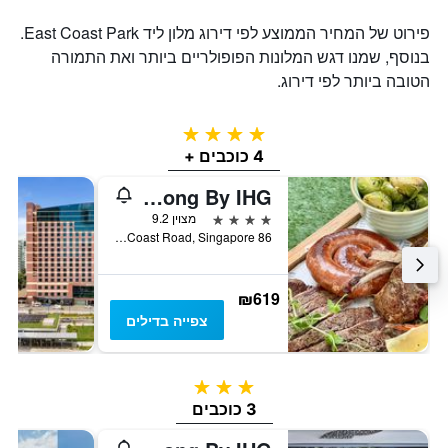
פירוט של המחיר הממוצע לפי דירוג מלון ליד East Coast Park.
בנוסף, שמנו דגש המלונות הפופולריים ביותר ואת התמורה
הטובה ביותר לפי דירוג.
4 כוכבים
4 כוכבים +
Hotel Indigo Singapore Katong By IHG
4 כוכבים
מצוין 9.2
86 East Coast Road, Singapore, סינגפור
₪619
צפייה בדילים
3 כוכבים
3 כוכבים