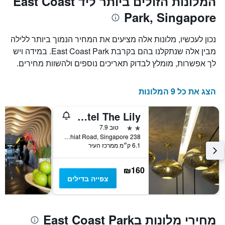
המלונות הזולים ביותר ליד East Coast
כולל
Park, Singapore
1
ציר
X
נכון לעכשיו, מלונות אלה מציעים את המחיר הנמוך ביותר ללילה
המציגים
מבין אלה שנתקלנו בהם בקרבת East Coast Park. במידה ויש
את
לך אפשרות, מומלץ לבדוק תאריכים נוספים ולהשוות מחירים.
ימי
השבוע.
התרשים
הצג את כל 9 המלונות
כולל
1
ציר
Venue Hotel The Lily
Y
2 כוכבים
טוב 7.9
המציג
238 Joo Chiat Road, Singapore, סינגפור
את
6.1 ק״מ ממרכז העיר
מחיר
הממוצע
של
₪160
חדר
צפייה בדילים
מחירי מלונות בEast Coast Park