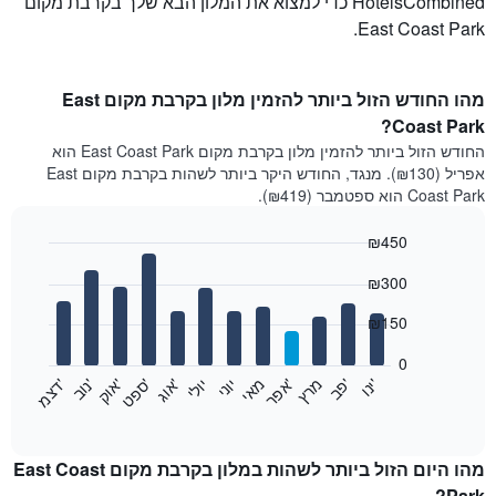
HotelsCombined כדי למצוא את המלון הבא שלך בקרבת מקום
East Coast Park.
מהו החודש הזול ביותר להזמין מלון בקרבת מקום East
Coast Park?
החודש הזול ביותר להזמין מלון בקרבת מקום East Coast Park הוא
אפריל (₪130). מנגד, החודש היקר ביותר לשהות בקרבת מקום East
Coast Park הוא ספטמבר (₪419).
₪450
Bar
Chart
₪300
graphic.
chart
with
12
₪150
bars.
0
התרשים
'
'
מרץ
'
מאי
יוני
יולי
'
'
'
'
'
י
נ
ו
פ
ב​​​​​​​
א
פ
ר
א
ו
ג
ס
פ
ט
א
ו
ק
נ
ו
ב
ד
צ
מ
הבא
End
of
מציג
interactive
את
chart
מחיר
מהו היום הזול ביותר לשהות במלון בקרבת מקום East Coast
הממוצע
Park?