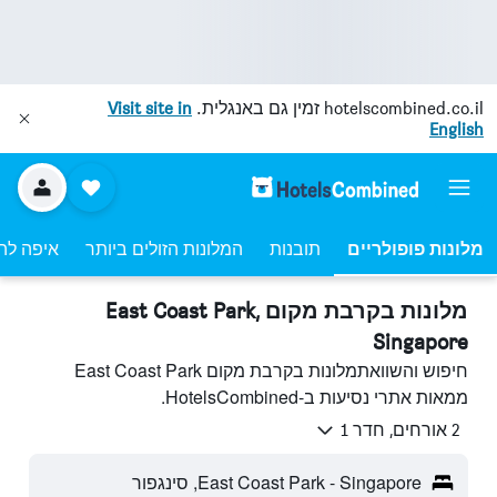
hotelscombined.co.il
זמין גם באנגלית.
Visit site in
English
מלונות פופולריים
תובנות
המלונות הזולים ביותר
איפה לה
מלונות בקרבת מקום East Coast Park,
Singapore
חיפוש והשוואתמלונות בקרבת מקום East Coast Park
ממאות אתרי נסיעות ב-HotelsCombined.
2 אורחים, חדר 1
East Coast Park - Singapore, סינגפור