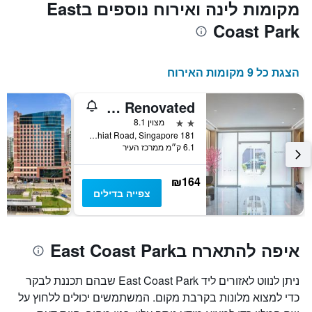
מקומות לינה ואירוח נוספים בEast
Coast Park
הצגת כל 9 מקומות האירוח
Hotel Sakura by Venue - Newly Renovated
2 כוכבים
מצוין 8.1
181 Joo Chiat Road, Singapore, סינגפור
6.1 ק״מ ממרכז העיר
₪164
צפייה בדילים
איפה להתארח בEast Coast Park
ניתן לנווט לאזורים ליד East Coast Park שבהם תכננת לבקר
כדי למצוא מלונות בקרבת מקום. המשתמשים יכולים ללחוץ על