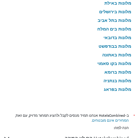
מלונות באילת
מלונות בירושלים
מלונות בתל אביב
מלונות בים המלח
מלונות בדובאי
מלונות בבודפשט
מלונות באתונה
מלונות בקו סאמוי
מלונות ברומא
מלונות בנתניה
מלונות בפראג
מלונות בטבריה
מלונות בטוקיו
מלונות בניו יורק
*
ב-HotelsCombined אנחנו תמיד מנסים לקבל ולהציג תמחור מדויק, עם זאת,
המחירים אינם מובטחים
.
מלונות בבנגקוק
הנה למה:
מלונות בלונדון