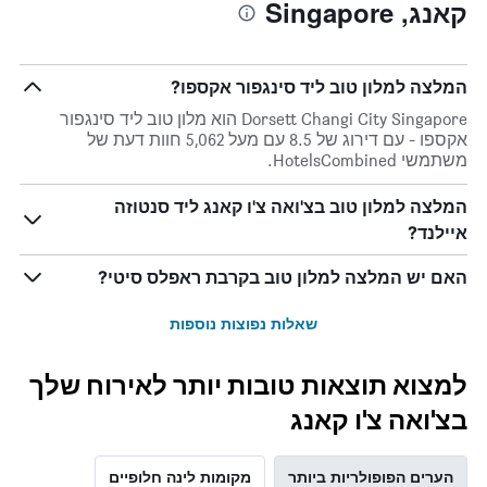
קאנג, Singapore
החדר
כוכבים
הממוצע
התרשים
להלילה
כולל1
שנמצא
ציר
המלצה למלון טוב ליד סינגפור אקספו?
בשלושת
X
הימים
המציגים
Dorsett Changi City Singapore הוא מלון טוב ליד סינגפור
האחרונים
קטגוריות
אקספו - עם דירוג של 8.5 עם מעל 5,062 חוות דעת של
מלונות
משתמשי HotelsCombined.
לפי
דירוג
המלצה למלון טוב בצ'ואה צ'ו קאנג ליד סנטוזה
כוכבים.
איילנד?
התרשים
כולל
האם יש המלצה למלון טוב בקרבת ראפלס סיטי?
1
ציר
Y
שאלות נפוצות נוספות
המציגים
את
למצוא תוצאות טובות יותר לאירוח שלך
המחיר
הממוצע
בצ'ואה צ'ו קאנג
של
חדר
במהלך
הערים הפופולריות ביותר
מקומות לינה חלופיים
סוף