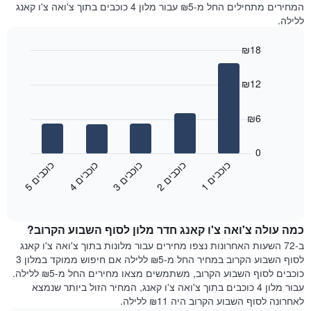
המחירים מתחילים החל מ-₪5 עבור מלון 4 כוכבים בתוך צ'ואה צ'ו קאנג
ללילה.
₪18
Bar
Chart
graphic.
chart
₪12
with
5
bars.
₪6
התרשים
הבא
0
מציג
כ
ם
כ
ם
כ
ם
כ
ם
כ
ם
את
3
ו
כ
ב
י
1
ו
כ
ב
י
4
ו
כ
ב
י
2
ו
כ
ב
י
5
ו
כ
ב
י
End
מחיר
of
הממוצע
interactive
של
chart
כמה עולה צ'ואה צ'ו קאנג חדר מלון לסוף השבוע הקרוב?
חדר
הלילה
ב-72 השעות האחרונות נצפו מחירים עבור מלונות בתוך צ'ואה צ'ו קאנג
שנמצא
לסוף השבוע הקרוב במחיר החל מ-₪5 ללילה אם חיפוש ממוקד במלון 3
היום
כוכבים לסוף השבוע הקרוב, משתמשים מצאו מחירים החל מ-₪5 ללילה.
בימים
עבור מלון 4 כוכבים בתוך צ'ואה צ'ו קאנג, המחיר הזול ביותר שנמצא
האחרונים
לאחרונה לסוף השבוע הקרוב היה ₪11 ללילה.
השלושה,