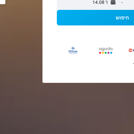
-
ו' 14.08
חיפוש