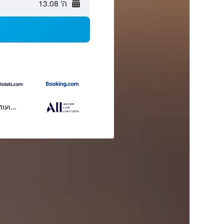
ה' 13.08
...ועוד