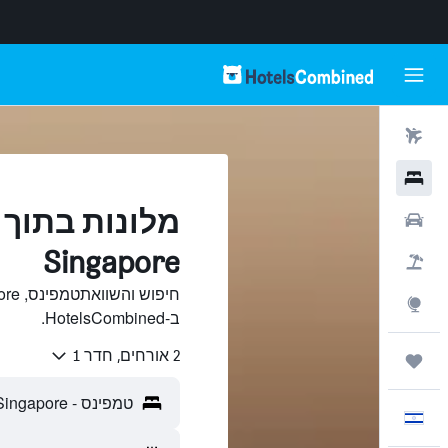
טיסות
מלונות
מלונות בתוך 
רכבים
Singapore
חבילות
Explore
ב-HotelsCombined.
2 אורחים, חדר 1
טיולים ונסיעות
עִבְרִית