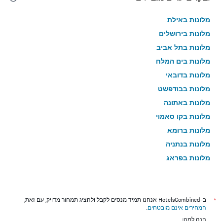
מלונות באילת
מלונות בירושלים
מלונות בתל אביב
מלונות בים המלח
מלונות בדובאי
מלונות בבודפשט
מלונות באתונה
מלונות בקו סאמוי
מלונות ברומא
מלונות בנתניה
מלונות בפראג
מלונות בטבריה
מלונות בטוקיו
מלונות בניו יורק
*
ב-HotelsCombined אנחנו תמיד מנסים לקבל ולהציג תמחור מדויק, עם זאת,
המחירים אינם מובטחים
.
מלונות בבנגקוק
הנה למה: