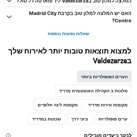
המלצה למלון טוב בValdezarza ליד פוארטה דל סול?
האם יש המלצה למלון טוב בקרבת Madrid City
Centre?
שאלות נפוצות נוספות
למצוא תוצאות טובות יותר לאירוח שלך
בValdezarza
הערים הפופולריות ביותר
מלונות ב הקהילה האוטונומית מדריד
מקומות אירוח מדריד
מקומות לינה חלופיים
ערים פופולריות
ציוני דרך
שכונות במדריד
לבקר ביעדים מובילים