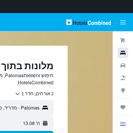
טיסות
מלונות
מלונות בתוך Palomas, מדריד
רכבים
חיפו
חבילות
HotelsCombined.
Explore
2 אורחים, חדר 1
טיולים ונסיעות
ה' 13.08
עִבְרִית