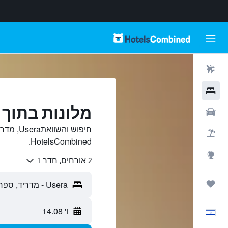
טיסות
מלונות
מלונות בתוך Usera, מדריד
רכבים
חיפוש וה
חבילות
HotelsCombined.
Explore
2 אורחים, חדר 1
טיולים ונסיעות
ו' 14.08
עִבְרִית