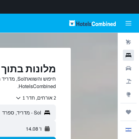
טיסות
מלונות
מלונות בתוך Sol, מדריד
רכבים
חיפוש והשווא
חבילות
HotelsCombined.
Explore
2 אורחים, חדר 1
טיולים ונסיעות
ו' 14.08
עִבְרִית