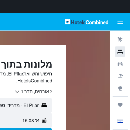
טיסות
מלונות
מלונות בתוך El Pilar, מדריד
רכבים
חיפוש ו
חבילות
HotelsCombined.
Explore
2 אורחים, חדר 1
טיולים ונסיעות
א' 16.08
עִבְרִית