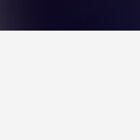
 בתוך El Pilar?
היום הזול ביותר לשהייה בתוך El Pilar הוא יום ראשון (₪205). מנגד, נוסעים יכולים
ותר ב-יום שבת, כאשר המחיר הממוצע ללילה הוא