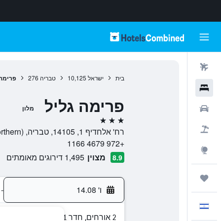
טיסות
בית
ישראל
10,125
טבריה
276
פרימה 
מלונות
פרימה גליל
רכבים
מלון
3 כוכבים
חבילות
רח' אלחדיף 1, 14105, טבריה, Haûafon (Northern), ישראל
+972 4679 1166
Explore
מצוין
1,495 דירוגים מאומתים
8.9
טיולים ונסיעות
ו' 14.08
-
עִבְרִית
2 אורחים, חדר 1