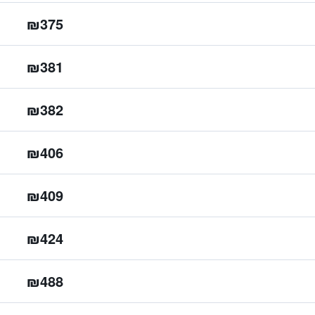
₪375
₪381
₪382
₪406
₪409
₪424
₪488