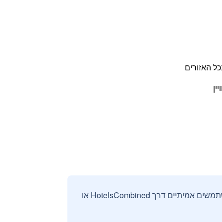
כל האזורים
ין
אנחנו אוספים ומציגים ביקורות וחוות דעת רק מהזמנות מאומתות שבוצעו על ידי משתמשים אמיתיים דרך HotelsCombined או