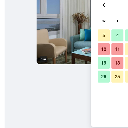
ו
ש
5
4
12
11
1/4
פטיו
19
18
26
25