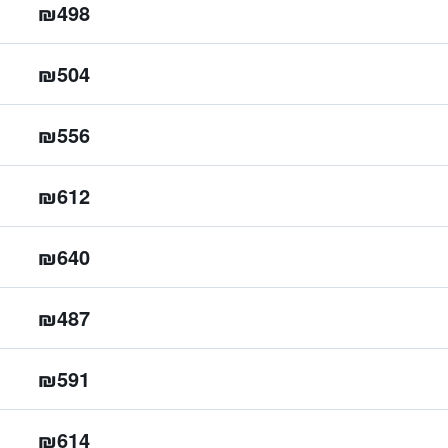
₪498
₪504
₪556
₪612
₪640
₪487
₪591
₪614