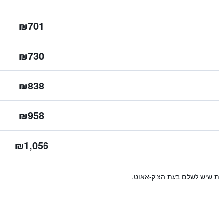
₪701
₪730
₪838
₪958
₪1,056
ות שיש לשלם בעת הצ'ק-אאוט.