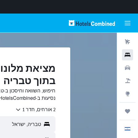
טיסות
מלונות
מציאת מלונות
רכבים
בתוך טבריה
חבילות
חיפוש, השוואה וחיסכון ב-ט
Explore
נסיעות ב-HotelsCombined.
2 אורחים, חדר 1
טיולים ונסיעות
עִבְרִית