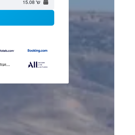
ש' 15.08
...ועוד