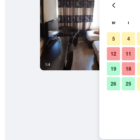
ו
ש
5
4
12
11
1/4
חדר שינה
19
18
26
25