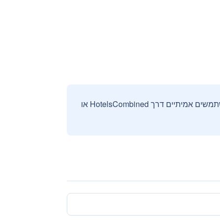
אנחנו אוספים ומציגים ביקורות וחוות דעת רק מהזמנות מאומתות שבוצעו על ידי משתמשים אמיתיים דרך HotelsCombined או