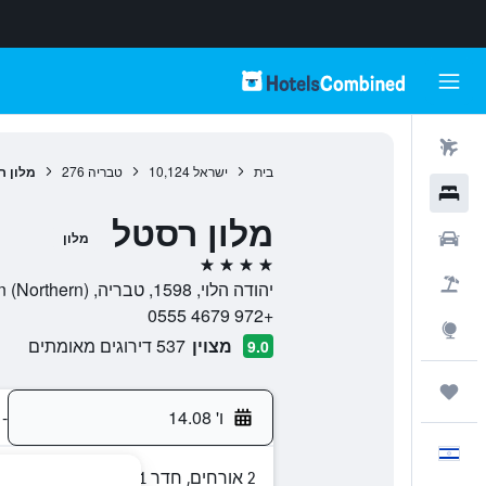
טיסות
בית
ישראל
10,124
טבריה
276
מלון ר
מלונות
מלון רסטל
רכבים
מלון
4 כוכבים
חבילות
יהודה הלוי, 1598, טבריה, Haûafon (Northern), ישראל
+972 4679 0555
Explore
מצוין
537 דירוגים מאומתים
9.0
טיולים ונסיעות
ו' 14.08
-
עִבְרִית
2 אורחים, חדר 1