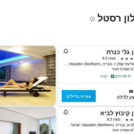
ון רסטל
 גלי כנרת
מצוין 9.3
רחוב אליעזר קפלן 1, טבריה, Haûafon (Northern), ישראל
Wi-Fi חינם
חניה
₪
צפייה בדילים
ע ללילה
 קיבוץ לביא
מצוין 8.3
ריה, Haûafon (Northern), ישראל