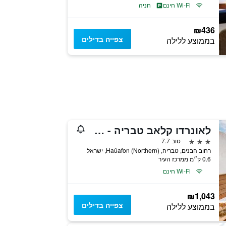
Wi-Fi חינם
חניה
₪436
צפייה בדילים
בממוצע ללילה
לאונרדו קלאב טבריה - הכל כלול
3 כוכבים
טוב 7.7
רחוב הבנים, טבריה, Haûafon (Northern), ישראל
0.6 ק״מ ממרכז העיר
Wi-Fi חינם
₪1,043
צפייה בדילים
בממוצע ללילה