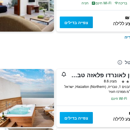
בריכה
Wi-Fi חינם
חניה
₪
צפייה בדילים
ע ללילה
יה
טל
מלון לאונרדו פלאזה טבריה
מצוין 8.6
Haûafon (Northe), ישראל
Wi-Fi חינם
צפייה בדילים
ע ללילה