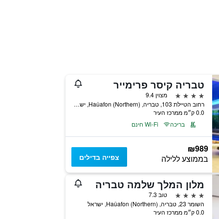
טבריה קיסר פרימייר
4 כוכבים
מצוין 9.4
רחוב הטיילת 103, טבריה, Haûafon (Northern), ישראל
0.0 ק״מ ממרכז העיר
בריכה
Wi-Fi חינם
₪989
צפייה בדילים
בממוצע ללילה
מלון המלך שלמה טבריה
4 כוכבים
טוב 7.3
השומר 23, טבריה, Haûafon (Northern), ישראל
0.0 ק״מ ממרכז העיר