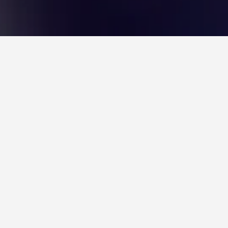
תוך Rio Pequeno?
היום הזול ביותר לשהייה בתוך Rio Pequeno הוא יום שישי (₪42). מנגד, נוסעים
בוה ביותר ב-יום רביעי, כאשר המחיר הממוצע