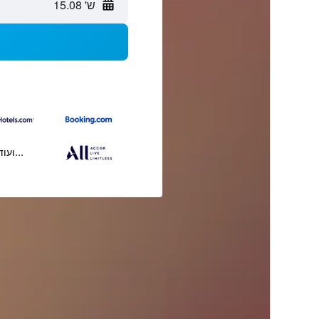
ש' 15.08
...ועוד