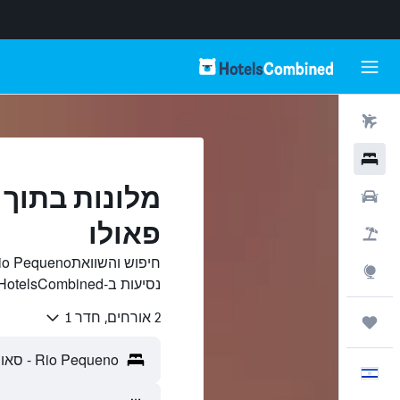
טיסות
מלונות
רכבים
פאולו
חבילות
Explore
נסיעות ב-HotelsCombined.
2 אורחים, חדר 1
טיולים ונסיעות
עִבְרִית