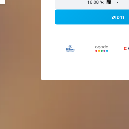
-
א' 16.08
חיפוש