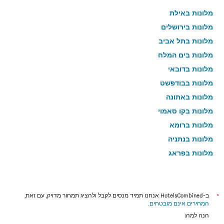
מלונות באילת
מלונות בירושלים
מלונות בתל אביב
מלונות בים המלח
מלונות בדובאי
מלונות בבודפשט
מלונות באתונה
מלונות בקו סאמוי
מלונות ברומא
מלונות בנתניה
מלונות בפראג
מלונות בטבריה
מלונות בטוקיו
מלונות בניו יורק
*
ב-HotelsCombined אנחנו תמיד מנסים לקבל ולהציג תמחור מדויק, עם זאת,
המחירים אינם מובטחים
.
מלונות בבנגקוק
הנה למה:
מלונות בלונדון