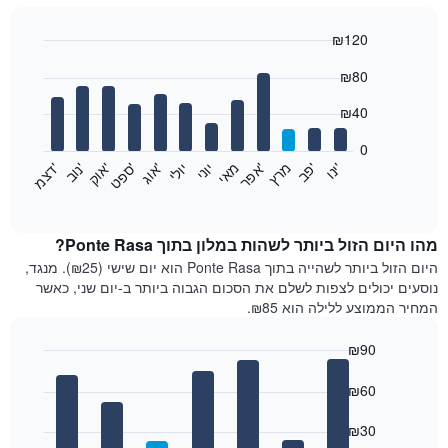
₪120
Bar
Chart
₪80
graphic.
chart
with
12
₪40
bars.
0
התרשים
'
'
מרץ
'
מאי
יוני
יולי
'
'
'
'
'
י
נ
ו
פ
ב​​​​​​​
א
פ
ר
א
ו
ג
ס
פ
ט
א
ו
ק
נ
ו
ב
ד
צ
מ
הבא
End
of
מציג
interactive
את
chart
מחיר
מהו היום הזול ביותר לשהות במלון בתוך Ponte Rasa?
הממוצע
היום הזול ביותר לשהייה בתוך Ponte Rasa הוא יום שישי (₪25). מנגד,
של
נוסעים יכולים לצפות לשלם את הסכום הגבוה ביותר ב-יום שני, כאשר
חדר
המחיר הממוצע ללילה הוא ₪85.
בכל
חודש
₪90
התרשים
Bar
כולל
Chart
graphic.
chart
₪60
1
with
ציר
7
₪30
X
bars.