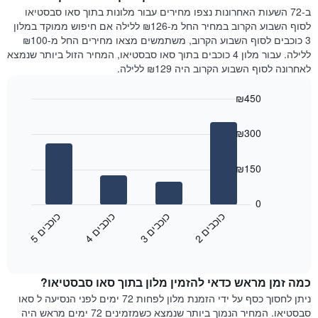
המציג
הלילה
ב-72 השעות האחרונות נצפו מחירים עבור מלונות בתוך סאו סבסטיאו
את
שנמצא
לסוף השבוע הקרוב במחיר החל מ-₪126 ללילה אם חיפוש ממוקד במלון
מחיר
היום
3 כוכבים לסוף השבוע הקרוב, משתמשים מצאו מחירים החל מ-₪100
הממוצע
בימים
ללילה. עבור מלון 4 כוכבים בתוך סאו סבסטיאו, המחיר הזול ביותר שנמצא
של
האחרונים
לאחרונה לסוף השבוע הקרוב היה ₪129 ללילה.
חדר
השלושה,
מקובץ
₪450
לפי
Bar
Chart
דירוג
graphic.
chart
הכוכבים
₪300
with
התרשים
4
מציג
bars.
₪150
1
ציר
התרשים
X
הבא
0
המציג
מציג
כ
ם
כ
ם
כ
ם
כ
ם
קטגוריות
את
2
ו
כ
ב
י
3
ו
כ
ב
י
4
ו
כ
ב
י
5
ו
כ
ב
י
מלונות
End
המחיר
of
לפי
הממוצע
interactive
מדרגות
לחדר
chart
כוכבים.
כמה זמן מראש כדאי להזמין מלון בתוך סאו סבסטיאו?
ללילה
התרשים
הנוכחי,
ניתן לחסוך כסף על ידי הזמנת מלון לפחות 72 ימים לפני הנסיעה ל סאו
כולל
כפי
סבסטיאו. המחיר הנמוך ביותר שנמצא כשמזמינים 72 ימים מראש היה