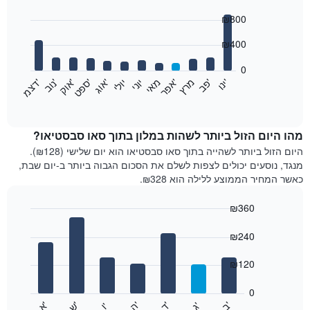
Bar
Chart
₪800
graphic.
chart
with
12
₪400
bars.
0
התרשים
'
'
מרץ
'
מאי
יוני
יולי
'
'
'
'
'
י
נ
ו
פ
ב​​​​​​​
א
פ
ר
א
ו
ג
ס
פ
ט
א
ו
ק
נ
ו
ב
ד
צ
מ
הבא
End
of
מציג
interactive
את
chart
מחיר
מהו היום הזול ביותר לשהות במלון בתוך סאו סבסטיאו?
הממוצע
היום הזול ביותר לשהייה בתוך סאו סבסטיאו הוא יום שלישי (₪128).
של
מנגד, נוסעים יכולים לצפות לשלם את הסכום הגבוה ביותר ב-יום שבת,
חדר
כאשר המחיר הממוצע ללילה הוא ₪328.
בכל
חודש
₪360
התרשים
Bar
כולל
Chart
graphic.
chart
₪240
1
with
ציר
7
₪120
X
bars.
המציגים
חודשים.
0
התרשים
התרשים
'
'
'
'
'
'
ש
'
א
ה
ד
ב
ג
ו
הבא
End