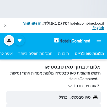
hotelscombined.co.il
זמין גם באנגלית.
Visit site in
English
מלונות פופולריים
תובנות
המלונות הזולים ביותר
איפה לה
מלונות בתוך סאו סבסטיאו
חיפוש והשוואת סאו סבסטיאו מלונות ממאות אתרי נסיעות
ב-HotelsCombined.
2 אורחים, חדר 1
סאו סבסטיאו, ברזיל