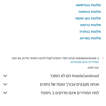
מלונות בבודפשט
מלונות באתונה
מלונות בקו סאמוי
מלונות ברומא
מלונות בנתניה
מלונות בפראג
מלונות בטבריה
מלונות בטוקיו
מלונות בניו יורק
*
ב-HotelsCombined אנחנו תמיד מנסים לקבל ולהציג תמחור מדויק, עם זאת,
המחירים אינם מובטחים
.
מלונות בבנגקוק
הנה למה:
מלונות בלונדון
HotelsCombined הם לא המוכר
מלונות בבוקרשט
מלונות בפאפוס
אנחנו מקבצים עבורך טונות של נתונים
מלונות בלימסול
למה המחירים אינם מדויקים ב 100%?
מלונות בפאטונג
מלונות בפריז