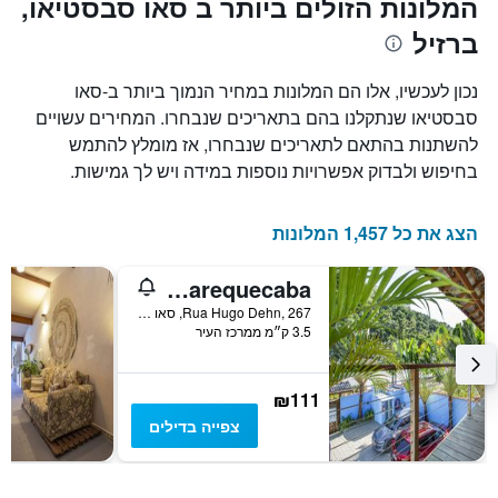
המלונות הזולים ביותר ב סאו סבסטיאו,
X
המחיר
ברזיל
הממוצע
המציגים
של
את
חדר
מספר
נכון לעכשיו, אלו הם המלונות במחיר הנמוך ביותר ב-סאו
הימים
במהלך
סבסטיאו שנתקלנו בהם בתאריכים שנבחרו. המחירים עשויים
סוף
שנותרו
להשתנות בהתאם לתאריכים שנבחרו, אז מומלץ להתמש
עד
השבוע
זה
למועד
בחיפוש ולבדוק אפשרויות נוספות במידה ויש לך גמישות.
השהות
שנמצא
בימים
התרשים
כולל
האחרונים
הצג את כל 1,457 המלונות
1
ציר
Pousada Vila Barequecaba
Y
המציג
Rua Hugo Dehn, 267, סאו סבסטיאו, ברזיל
3.5 ק״מ ממרכז העיר
את
מחיר
הממוצע
של
₪111
חדר
צפייה בדילים