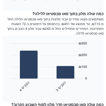
כולל
of
מציג
interactive
1
את
chart
ציר
מחיר
כמה עולה מלון בתוך סאו סבסטיאו ללילה?
Y
הממוצע
משתמשים מצאו מחירים עבור מלונות בתוך סאו סבסטיאו הלילה החל
המציגים
של
מ-₪110, עד ממוצע של ₪451, בהתבסס על חיפושים ב-72 השעות
את
חדר
האחרונות. המחירים מתחילים החל מ-₪242 עבור מלון 4 כוכבים בתוך
המחיר
לכל
סאו סבסטיאו ללילה.
הממוצע
יום
של
בשבוע
חדר
₪300
התרשים
Bar
כולל
Chart
graphic.
chart
1
₪200
with
ציר
2
X
bars.
₪100
המציגים
את
התרשים
ימי
הבא
0
השבוע.
מציג
כ
ם
כ
ם
התרשים
את
3
ו
כ
ב
י
4
ו
כ
ב
י
כולל
End
מחיר
1
of
הממוצע
interactive
ציר
של
chart
Y
כמה עולה סאו סבסטיאו חדר מלון לסוף השבוע הקרוב?
חדר