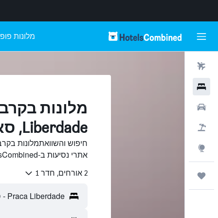
מלונות פופו
טיסות
מלונות
רכבים
Liberdade, סאו פאולו
חבילות
Explore
אתרי נסיעות ב-HotelsCombined.
2 אורחים, חדר 1
טיולים ונסיעות