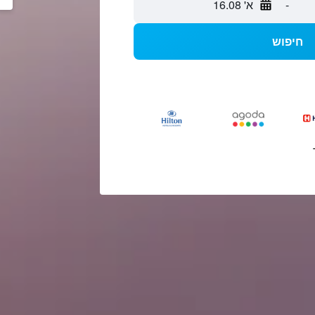
-
א' 16.08
חיפוש