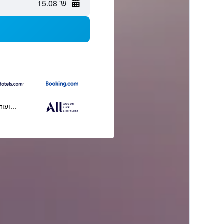
ש' 15.08
...ועוד