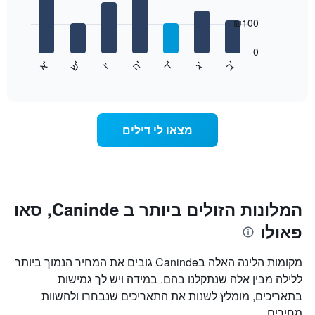
with
ציר
7
₪100
X
bars.
המציגים
חודשים.
0
התרשים
התרשים
'
'
'
'
'
'
ש
'
א
ה
ד
ב
ג
ו
הבא
End
כולל
of
מציג
interactive
1
את
chart
ציר
מחיר
Y
הממוצע
מצאו לי דילים
המציגים
של
את
חדר
המחיר
לכל
הממוצע
יום
של
בשבוע
חדר
התרשים
המלונות הזולים ביותר ב Caninde, סאו
כולל
פאולו
1
ציר
X
מקומות הלינה האלה בCaninde גובים את המחיר הנמוך ביותר
המציגים
ללילה מבין אלה שנתקלנו בהם. במידה ויש לך גמישות
את
בתאריכים, מומלץ לשנות את התאריכים שנבחרו ולהשוות
ימי
השבוע.
מחירים.