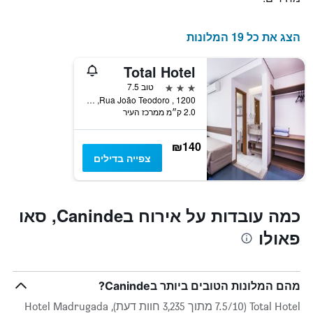
התרשים
כולל
1
הצג את כל 19 המלונות
ציר
Y
Total Hotel
המציג
את
3 כוכבים
טוב 7.5
מחיר
Rua João Teodoro , 1200, סאו פאולו, ברזיל
2.0 ק״מ ממרכז העיר
הממוצע
של
חדר
₪140
צפייה בדילים
כמה עובדות על אירוח בCaninde, סאו
פאולו
מהם המלונות הטובים ביותר בCaninde?
Total Hotel (7.5/10 מתוך 3,235 חוות דעת), Hotel Madrugada