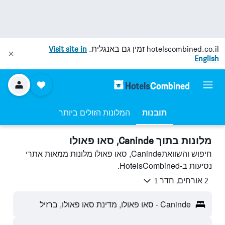
hotelscombined.co.il
זמין גם באנגלית.
Visit site in
English
תובנות
המלונות הזולים ביותר
מלונות בתוך Caninde, סאו פאולו
חיפוש והשוואתCaninde, סאו פאולו מלונות ממאות אתרי
נסיעות ב-HotelsCombined.
2 אורחים, חדר 1
Caninde - סאו פאולו, מדינת סאו פאולו, ברזיל