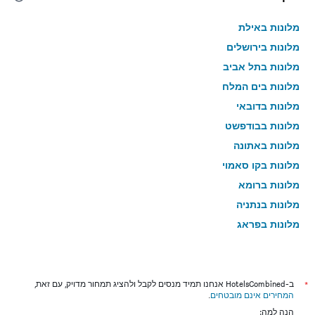
מלונות באילת
מלונות בירושלים
מלונות בתל אביב
מלונות בים המלח
מלונות בדובאי
מלונות בבודפשט
מלונות באתונה
מלונות בקו סאמוי
מלונות ברומא
מלונות בנתניה
מלונות בפראג
מלונות בטבריה
מלונות בטוקיו
מלונות בניו יורק
*
ב-HotelsCombined אנחנו תמיד מנסים לקבל ולהציג תמחור מדויק, עם זאת,
המחירים אינם מובטחים
.
מלונות בבנגקוק
הנה למה: