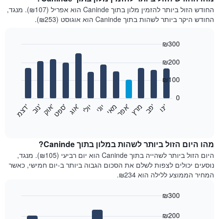
החודש הזול ביותר להזמין מלון בתוך Caninde הוא אפריל (₪107). מנגד,
החודש היקר ביותר לשהות בתוך Caninde הוא אוגוסט (₪253).
₪300
Bar
Chart
₪200
graphic.
chart
with
12
₪100
bars.
0
התרשים
'
'
מרץ
'
מאי
יוני
יולי
'
'
'
'
'
י
נ
ו
פ
ב​​​​​​​
א
פ
ר
א
ו
ג
ס
פ
ט
א
ו
ק
נ
ו
ב
ד
צ
מ
הבא
End
of
מציג
interactive
את
chart
מחיר
מהו היום הזול ביותר לשהות במלון בתוך Caninde?
הממוצע
היום הזול ביותר לשהייה בתוך Caninde הוא יום רביעי (₪105). מנגד,
של
נוסעים יכולים לצפות לשלם את הסכום הגבוה ביותר ב-יום חמישי, כאשר
חדר
המחיר הממוצע ללילה הוא ₪234.
בכל
חודש
₪300
התרשים
Bar
כולל
Chart
graphic.
chart
₪200
1