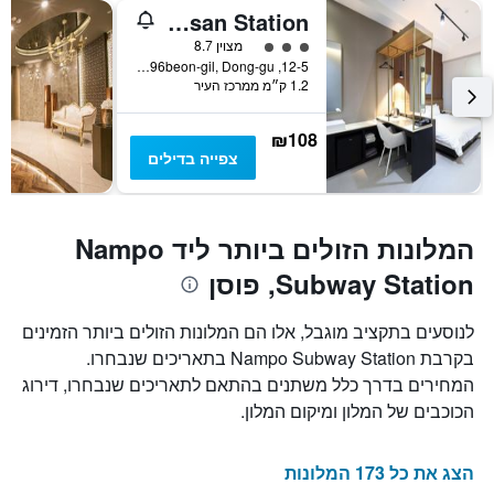
Hotel Almond Busan Station
3 דירוג מחלקת נוסעים
מצוין 8.7
12-5, Jungang-daero 196beon-gil, Dong-gu, פוסן, דרום קוריאה
1.2 ק״מ ממרכז העיר
₪108
צפייה בדילים
המלונות הזולים ביותר ליד Nampo
Subway Station, פוסן
לנוסעים בתקציב מוגבל, אלו הם המלונות הזולים ביותר הזמינים
בקרבת Nampo Subway Station בתאריכים שנבחרו.
המחירים בדרך כלל משתנים בהתאם לתאריכים שנבחרו, דירוג
הכוכבים של המלון ומיקום המלון.
הצג את כל 173 המלונות