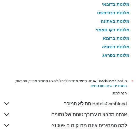
מלונות בדובאי
מלונות בבודפשט
מלונות באתונה
מלונות בקו סאמוי
מלונות ברומא
מלונות בנתניה
מלונות בפראג
מלונות בטבריה
מלונות בטוקיו
מלונות בניו יורק
*
ב-HotelsCombined אנחנו תמיד מנסים לקבל ולהציג תמחור מדויק, עם זאת,
המחירים אינם מובטחים
.
מלונות בבנגקוק
הנה למה:
מלונות בלונדון
HotelsCombined הם לא המוכר
מלונות בבוקרשט
מלונות בפאפוס
אנחנו מקבצים עבורך טונות של נתונים
מלונות בלימסול
למה המחירים אינם מדויקים ב 100%?
מלונות בפאטונג