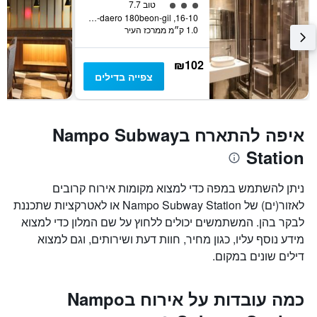
3 דירוג מחלקת נוסעים
טוב 7.7
16-10, Jungang-daero 180beon-gil, פוסן, דרום קוריאה
1.0 ק״מ ממרכז העיר
₪102
צפייה בדילים
איפה להתארח בNampo Subway
Station
ניתן להשתמש במפה כדי למצוא מקומות אירוח קרובים
לאזור(ים) של Nampo Subway Station או לאטרקציות שתכננת
לבקר בהן. המשתמשים יכולים ללחוץ על שם המלון כדי למצוא
מידע נוסף עליו, כגון מחיר, חוות דעת ושירותים, וגם למצוא
דילים שונים במקום.
כמה עובדות על אירוח בNampo