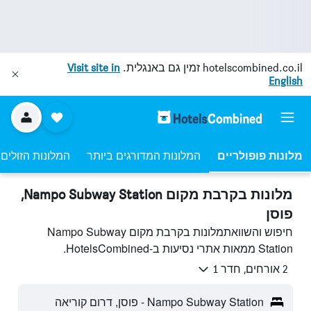
hotelscombined.co.il
זמין גם באנגלית.
Visit site in
English
מלונות פופולריים
המלונות המדורגים ביותר
המלונות הזולים 
מלונות בקרבת מקום Nampo Subway Station,
פוסן
חיפוש והשוואתמלונות בקרבת מקום Nampo Subway
Station ממאות אתרי נסיעות ב-HotelsCombined.
2 אורחים, חדר 1
Nampo Subway Station - פוסן, דרום קוריאה