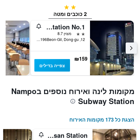
2 כוכבים
2 כוכבים ומטה
Toyoko Inn Busan Station No.1
2 כוכבים
מצוין 8.7
12, Jungang-Daero 196Beon-Gil, Dong-gu, פוסן, דרום קוריאה
₪159
צפייה בדילים
מקומות לינה ואירוח נוספים בNampo
Subway Station
הצגת כל 173 מקומות האירוח
Idea Hotel at Busan Station