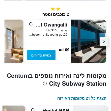
2 כוכבים
2 כוכבים ומטה
H Avenue Hotel Gwangalli
2 כוכבים
מצוין 8.4
29, Millaksubyeon-ro, Suyeong-gu, פוסן, דרום קוריאה
₪169
צפייה בדילים
מקומות לינה ואירוח נוספים בCentum
City Subway Station
הצגת כל 21 מקומות האירוח
Bexco Hostel B&B