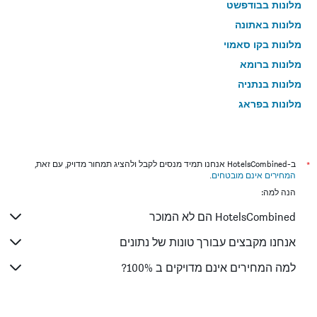
מלונות בבודפשט
מלונות באתונה
מלונות בקו סאמוי
מלונות ברומא
מלונות בנתניה
מלונות בפראג
מלונות בטבריה
מלונות בטוקיו
מלונות בניו יורק
*
ב-HotelsCombined אנחנו תמיד מנסים לקבל ולהציג תמחור מדויק, עם זאת,
המחירים אינם מובטחים
.
מלונות בבנגקוק
הנה למה:
מלונות בלונדון
HotelsCombined הם לא המוכר
מלונות בבוקרשט
מלונות בפאפוס
אנחנו מקבצים עבורך טונות של נתונים
מלונות בלימסול
למה המחירים אינם מדויקים ב 100%?
מלונות בפאטונג
מלונות בפריז