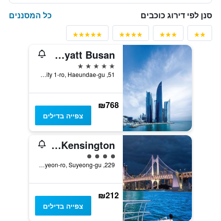
כל המסננים
סנן לפי דירוג כוכבים
Park Hyatt Busan
5 כוכבים
51, Marine City 1-ro, Haeundae-gu, פוסן, דרום קוריאה
₪768
צפייה בדילים
Kent Hotel Gwangalli by Kensington
4 דירוג מחלקת נוסעים
229, Gwanganhaebyeon-ro, Suyeong-gu, פוסן, דרום קוריאה
₪212
צפייה בדילים