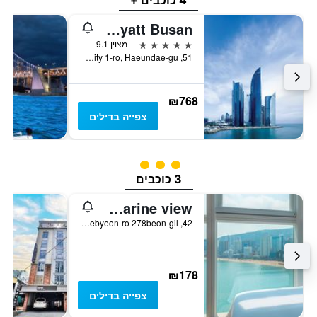
4 כוכבים +
Park Hyatt Busan
5 כוכבים
מצוין 9.1
51, Marine City 1-ro, Haeundae-gu, פוסן, דרום קוריאה
₪768
צפייה בדילים
3 דירוג מחלקת נוסעים
3 כוכבים
Hotel Marine view
42, Gwanganhaebyeon-ro 278beon-gil, פוסן, דרום קוריאה
₪178
צפייה בדילים