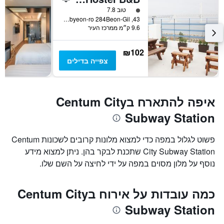
דירוג 1 מחלקת נוסעים
טוב 7.8
43, Gwanganhaebyeon-ro 284Beon-Gil, פוסן, דרום קוריאה
9.6 ק״מ ממרכז העיר
₪102
צפייה בדילים
איפה להתארח בCentum City
Subway Station
פשוט לגלול במפה כדי למצוא מלונות קרובים לשכונות Centum
City Subway Station שתכנת לבקר בהן. ניתן למצוא מידע
נוסף על מלון מסוים במפה על ידי לחיצה על השם שלו.
כמה עובדות על אירוח בCentum City
Subway Station