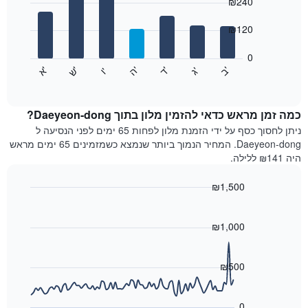
ציר
₪240
with
X
7
המציגים
₪120
bars.
חודשים.
התרשים
0
התרשים
כולל
'
'
'
'
'
'
ש
'
א
ה
ד
ב
ג
ו
הבא
End
1
of
מציג
ציר
interactive
את
chart
Y
מחיר
כמה זמן מראש כדאי להזמין מלון בתוך Daeyeon-dong?
המציגים
הממוצע
ניתן לחסוך כסף על ידי הזמנת מלון לפחות 65 ימים לפני הנסיעה ל
את
של
Daeyeon-dong. המחיר הנמוך ביותר שנמצא כשמזמינים 65 ימים מראש
המחיר
חדר
הממוצע
היה ₪141 ללילה.
לכל
של
יום
חדר
₪1,500
בשבוע
Line
התרשים
Chart
graphic.
chart
כולל
with
₪1,000
1
90
ציר
data
X
points.
₪500
המציגים
את
התרשים
ימי
הבא
0