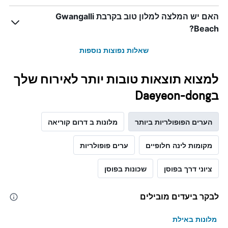
ציר
Y
האם יש המלצה למלון טוב בקרבת Gwangalli
המציג
Beach?
את
מחיר
שאלות נפוצות נוספות
הממוצע
של
חדר
למצוא תוצאות טובות יותר לאירוח שלך
בDaeyeon-dong
הערים הפופולריות ביותר
מלונות ב דרום קוריאה
מקומות לינה חלופיים
ערים פופולריות
ציוני דרך בפוסן
שכונות בפוסן
לבקר ביעדים מובילים
מלונות באילת