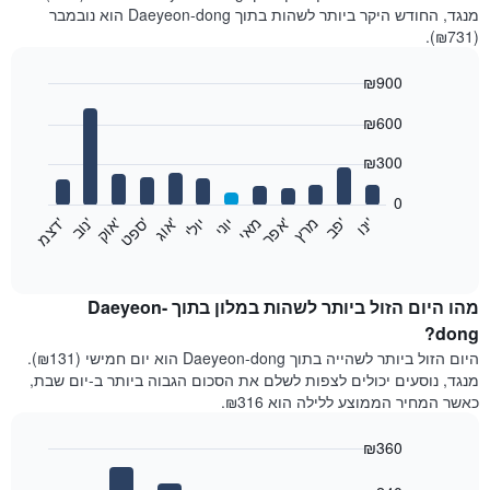
מנגד, החודש היקר ביותר לשהות בתוך Daeyeon-dong הוא נובמבר
(₪731).
₪900
Bar
Chart
₪600
graphic.
chart
with
12
₪300
bars.
0
התרשים
'
'
מרץ
'
מאי
יוני
יולי
'
'
'
'
'
י
נ
ו
פ
ב​​​​​​​
א
פ
ר
א
ו
ג
ס
פ
ט
א
ו
ק
נ
ו
ב
ד
צ
מ
הבא
End
of
מציג
interactive
את
chart
מחיר
מהו היום הזול ביותר לשהות במלון בתוך Daeyeon-
הממוצע
dong?
של
היום הזול ביותר לשהייה בתוך Daeyeon-dong הוא יום חמישי (₪131).
חדר
מנגד, נוסעים יכולים לצפות לשלם את הסכום הגבוה ביותר ב-יום שבת,
בכל
כאשר המחיר הממוצע ללילה הוא ₪316.
חודש
התרשים
₪360
כולל
1
Bar
Chart
graphic.
chart