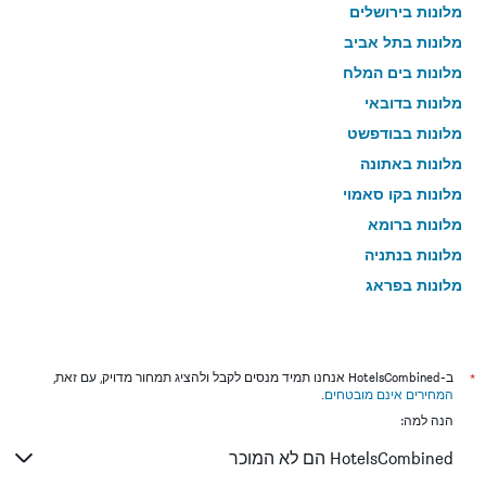
מלונות בירושלים
מלונות בתל אביב
מלונות בים המלח
מלונות בדובאי
מלונות בבודפשט
מלונות באתונה
מלונות בקו סאמוי
מלונות ברומא
מלונות בנתניה
מלונות בפראג
מלונות בטבריה
מלונות בטוקיו
מלונות בניו יורק
*
ב-HotelsCombined אנחנו תמיד מנסים לקבל ולהציג תמחור מדויק, עם זאת,
המחירים אינם מובטחים
.
מלונות בבנגקוק
הנה למה:
מלונות בלונדון
HotelsCombined הם לא המוכר
מלונות בבוקרשט