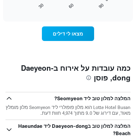
השבוע.
מציג
30
60
90
התרשים
כיצד
End
of
כולל
משתנה
interactive
1
מחיר
chart
ציר
החדר
Y
ככל
מצאו לי דילים
המציג
שמתקרב
את
מועד
מחיר
השהות
הממוצע
התרשים
של
כולל1
חדר
ציר
כמה עובדות על אירוח בDaeyeon-
X
dong, פוסן
המציגים
את
מספר
הימים
המלצה למלון טוב ליד Seomyeon?
שנותרו
עד
Lotte Hotel Busan הוא מלון פופולרי ליד Seomyeon מלון מומלץ
למועד
מאוד, עם דירוג של 9.0 מתוך 4,974 חוות דעת.
השהות
התרשים
המלצה למלון טוב בDaeyeon-dong ליד Haeundae
כולל
Beach?
1